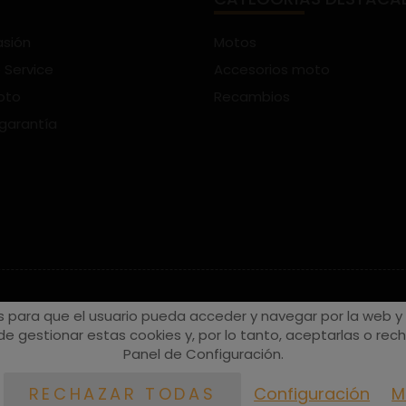
asión
Motos
 Service
Accesorios moto
oto
Recambios
 garantía
s para que el usuario pueda acceder y navegar por la web y a
e gestionar estas cookies y, por lo tanto, aceptarlas o recha
Panel de Configuración.
Configuración
M
RECHAZAR TODAS