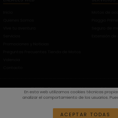
Inicio
Motos de oc
Quienes Somos
Piaggio Prime
Vive tu aventura
Seguro de m
Servicios
Extensión de
Promociones y Noticias
Preguntas Frecuentes Tienda de Motos
Valencia
Contacto
vespaturia.es
© 2022 - Páginas web en Valencia -
Edina
En esta web utilizamos cookies técnicas propia
analizar el comportamiento de los usuarios. Pued
ACEPTAR TODAS