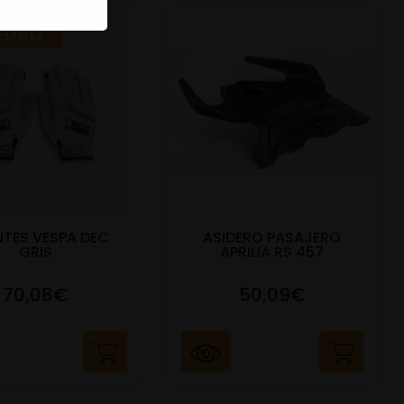
EDAD
TES VESPA DEC
ASIDERO PASAJERO
GRIS
APRILIA RS 457
70,08€
50,09€