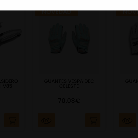
NOVEDAD
NOV
ASIDERO
GUANTES VESPA DEC
GUAN
I V85
CELESTE
70,08€