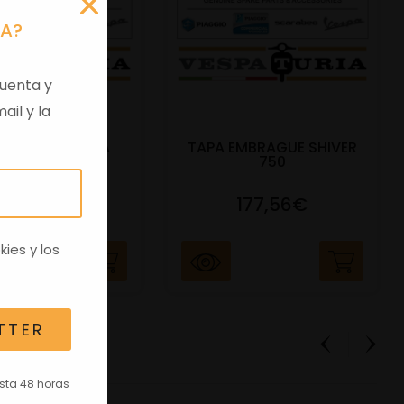
RA?
uenta y
ail y la
 VIRGEN APRILIA
TAPA EMBRAGUE SHIVER
C/TRANSPO
750
82,96€
177,56€
kies
y los
TTER
asta 48 horas