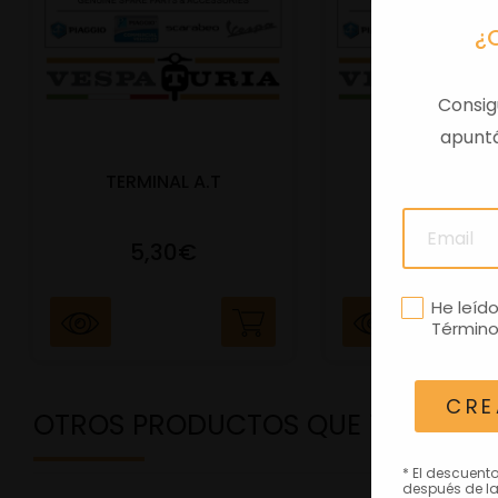
¿
Consig
apuntá
TERMINAL A.T
PORTAMATRIC
5,30€
41,47€
He leíd
Término
CRE
OTROS PRODUCTOS QUE TE PODRÍ
* El descuent
después de la