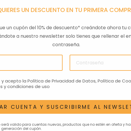
QUIERES UN DESCUENTO EN TU PRIMERA COMP
ue un cupón del 10% de descuento* creándote ahora tu c
ndote a nuestro newsletter solo tienes que rellenar el em
contraseña.
ULAS
SENSOR PRESION
LLAVE
ACEITEROMO
24,28€
o y acepto la
Política de Privacidad de Datos
,
Política de Coo
s y condiciones de uso
AR CUENTA Y SUSCRIBIRME AL NEWSLE
AN INTERESAR
o será valido para cuentas nuevas, productos que no estén en oferta y h
 generación del cupón.