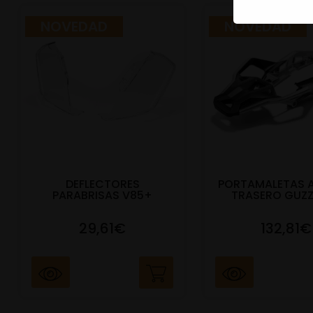
NOVEDAD
NOVEDAD
DEFLECTORES
PORTAMALETAS 
PARABRISAS V85+
TRASERO GUZZ
29,61€
132,81€