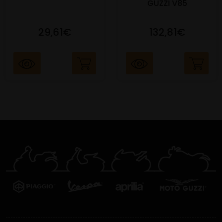
GUZZI V85
29,61€
132,81€