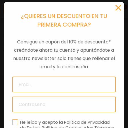
0
¿QUIERES UN DESCUENTO EN TU
PRIMERA COMPRA?
Recambios
>
Despieces
Consigue un cupón del 10% de descuento*
INTERRUPTOR CABALLETE
creándote ahora tu cuenta y apuntándote a
nuestro newsletter solo tienes que rellenar el
0 comentarios
email y la contraseña.
He leído y acepto la
Política de Privacidad
de Datos
,
Política de Cookies
y los
Términos