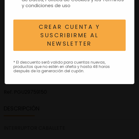
y condiciones de uso
CREAR CUENTA Y
SUSCRIBIRME AL
NEWSLETTER
* El descuento será valido para cuentas nuevas,
productos que no estén en oferta y hasta 48 horas
después de la generación del cupón.
Ref.
PGU29759150
DESCRIPCIÓN
INTERRUPTOR CABALLETE