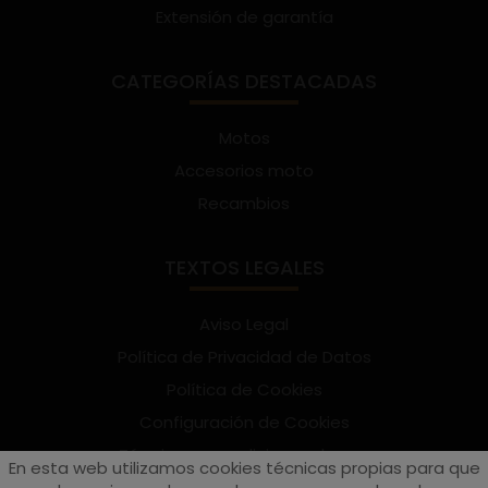
Extensión de garantía
CATEGORÍAS DESTACADAS
Motos
Accesorios moto
Recambios
TEXTOS LEGALES
Aviso Legal
Política de Privacidad de Datos
Política de Cookies
Configuración de Cookies
Términos y condiciones de uso
En esta web utilizamos cookies técnicas propias para que
Suscríbete al Newsletter