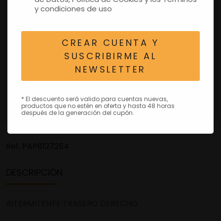
y condiciones de uso
CREAR CUENTA Y
SUSCRIBIRME AL
NEWSLETTER
* El descuento será valido para cuentas nuevas,
productos que no estén en oferta y hasta 48 horas
después de la generación del cupón.
Ref.
PAP8127284
DESCRIPCIÓN
INTERMITENTE TRASERO DERECHO