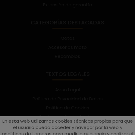
Extensión de garantía
CATEGORÍAS DESTACADAS
Motos
Accesorios moto
Recambios
TEXTOS LEGALES
Aviso Legal
Política de Privacidad de Datos
Política de Cookies
Configuración de Cookies
En esta web utilizamos cookies técnicas propias para que
Términos y condiciones de uso
el usuario pueda acceder y navegar por la web y
analíticas de terceros para medir la audiencia y analizar el
Suscríbete al Newsletter