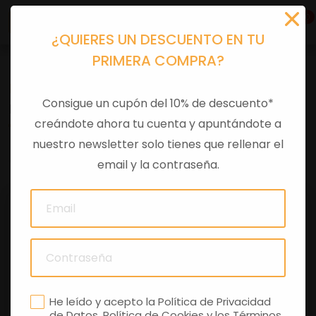
0
¿QUIERES UN DESCUENTO EN TU
PRIMERA COMPRA?
Recambios
>
Despieces
Consigue un cupón del 10% de descuento*
INTERMITENTE TRASERO DERECHO
creándote ahora tu cuenta y apuntándote a
nuestro newsletter solo tienes que rellenar el
0 comentarios
email y la contraseña.
He leído y acepto la
Política de Privacidad
de Datos
,
Política de Cookies
y los
Términos