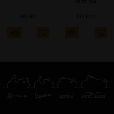
GUZZI V85
29,61€
132,81€