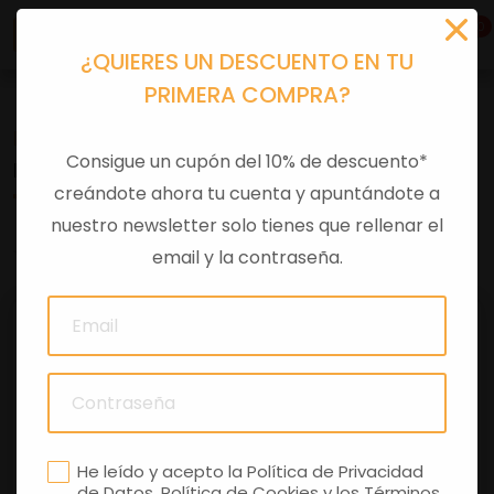
0
¿QUIERES UN DESCUENTO EN TU
PRIMERA COMPRA?
Recambios
>
Despieces
Consigue un cupón del 10% de descuento*
INTERMITENTE DEL IZQ ZIP SP
creándote ahora tu cuenta y apuntándote a
nuestro newsletter solo tienes que rellenar el
0 comentarios
email y la contraseña.
He leído y acepto la
Política de Privacidad
de Datos
,
Política de Cookies
y los
Términos