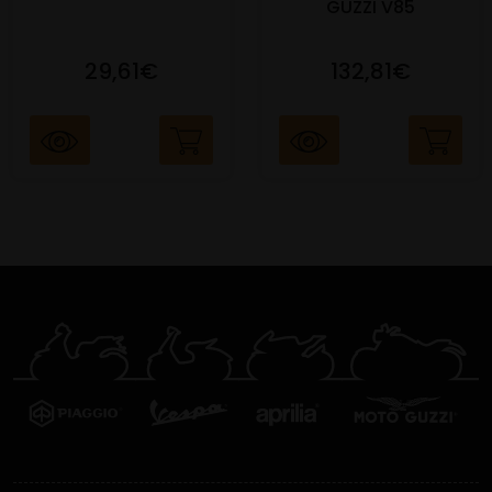
GUZZI V85
29,61€
132,81€