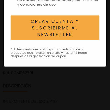
y condiciones de uso
CREAR CUENTA Y
SUSCRIBIRME AL
NEWSLETTER
* El descuento será valido para cuentas nuevas,
productos que no estén en oferta y hasta 48 horas
después de la generación del cupón.
Ref.
PCM062701
DESCRIPCIÓN
INTERMITENTE DEL IZQ ZIP SP