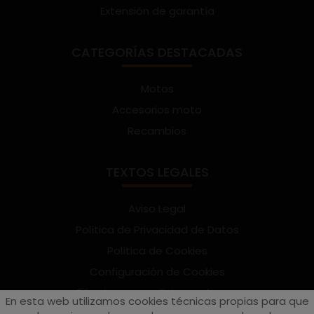
Extensión de garantía
CATEGORÍAS DESTACADAS
Motos
Accesorios moto
Recambios
TEXTOS LEGALES
Aviso Legal
Política de Privacidad de Datos
Política de Cookies
Configuración de Cookies
Términos y condiciones de uso
En esta web utilizamos cookies técnicas propias para que
Suscríbete al Newsletter