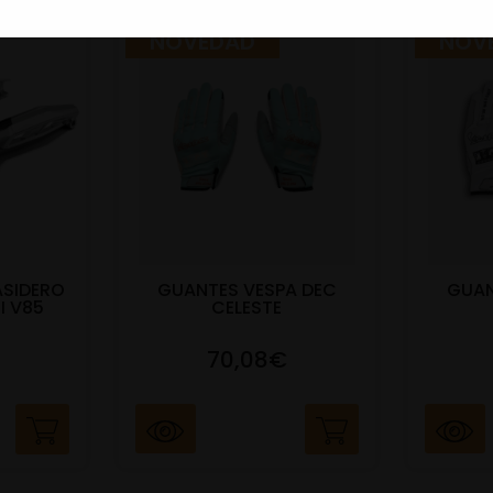
NOVEDAD
NOV
ASIDERO
GUANTES VESPA DEC
GUAN
I V85
CELESTE
70,08€