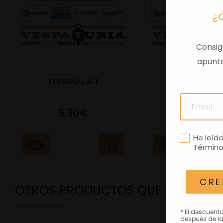
¿
Consig
apuntá
TERMINAL A.T
PORTAMATRIC
5,30€
41,47€
He leíd
Término
CRE
OTROS PRODUCTOS QUE TE PODRÍ
* El descuent
después de la