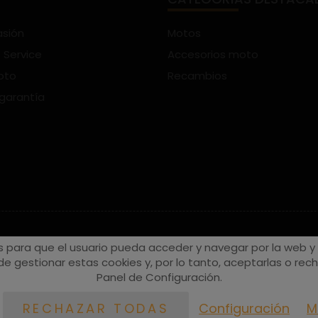
asión
Motos
 Service
Accesorios moto
oto
Recambios
 garantía
s para que el usuario pueda acceder y navegar por la web y a
e gestionar estas cookies y, por lo tanto, aceptarlas o recha
Panel de Configuración.
Configuración
M
RECHAZAR TODAS