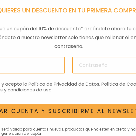
QUIERES UN DESCUENTO EN TU PRIMERA COMP
ue un cupón del 10% de descuento* creándote ahora tu c
ndote a nuestro newsletter solo tienes que rellenar el em
contraseña.
ULAS
SENSOR PRESION
LLAVE
ACEITEROMO
24,28€
o y acepto la
Política de Privacidad de Datos
,
Política de Coo
s y condiciones de uso
AR CUENTA Y SUSCRIBIRME AL NEWSLE
AN INTERESAR
o será valido para cuentas nuevas, productos que no estén en oferta y h
 generación del cupón.