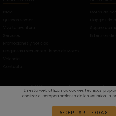
Inicio
Motos de oc
Quienes Somos
Piaggio Prime
Vive tu aventura
Seguro de m
Servicios
Extensión de
Promociones y Noticias
Preguntas Frecuentes Tienda de Motos
Valencia
Contacto
vespaturia.es
© 2022 - Páginas web en Valencia -
Edina
En esta web utilizamos cookies técnicas propia
analizar el comportamiento de los usuarios. Pued
ACEPTAR TODAS