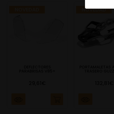
NOVEDAD
NOVEDAD
DEFLECTORES
PORTAMALETAS 
PARABRISAS V85+
TRASERO GUZZ
29,61€
132,81€