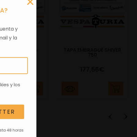
RA?
uenta y
ail y la
 VIRGEN APRILIA
TAPA EMBRAGUE SHIVER
C/TRANSPO
750
82,96€
177,56€
kies
y los
TTER
asta 48 horas