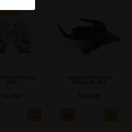
EDAD
TES VESPA DEC
ASIDERO PASAJERO
GRIS
APRILIA RS 457
70,08€
50,09€