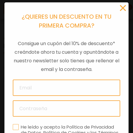
0
¿QUIERES UN DESCUENTO EN TU
PRIMERA COMPRA?
Accesorios moto
>
Otros
Consigue un cupón del 10% de descuento*
INSTALACION FAROS ANTINIEBLA LED TUAREG 660
creándote ahora tu cuenta y apuntándote a
nuestro newsletter solo tienes que rellenar el
0 comentarios
email y la contraseña.
He leído y acepto la
Política de Privacidad
de Datos
,
Política de Cookies
y los
Términos