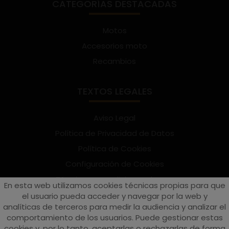
CATEGORÍAS DESTACADAS
Motos
Accesorios moto
Recambios
TEXTOS LEGALES
Aviso Legal
Política de Privacidad de Datos
Política de Cookies
Configuración de Cookies
Términos y condiciones de uso
En esta web utilizamos cookies técnicas propias para que
Suscríbete al Newsletter
el usuario pueda acceder y navegar por la web y
analíticas de terceros para medir la audiencia y analizar el
comportamiento de los usuarios. Puede gestionar estas
cookies y, por lo tanto, aceptarlas o rechazarlas de forma