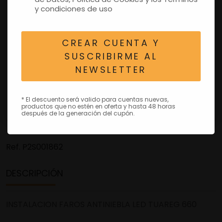
y condiciones de uso
CREAR CUENTA Y
SUSCRIBIRME AL
NEWSLETTER
* El descuento será valido para cuentas nuevas,
productos que no estén en oferta y hasta 48 horas
después de la generación del cupón.
Ref.
P2S001862
DESCRIPCIÓN
INSTALACION FAROS ANTINIEBLA LED TUAREG 660