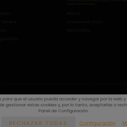
asión
Motos
 Service
Accesorios moto
oto
Recambios
 garantía
s para que el usuario pueda acceder y navegar por la web y a
e gestionar estas cookies y, por lo tanto, aceptarlas o recha
Panel de Configuración.
Configuración
M
RECHAZAR TODAS