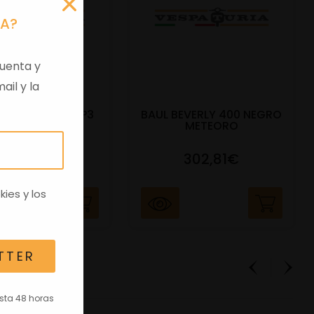
RA?
uenta y
ail y la
DO BAUL 52L MP3
BAUL BEVERLY 400 NEGRO
400CC NE
METEORO
91,17€
302,81€
kies
y los
TTER
asta 48 horas