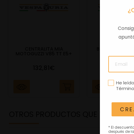
¿
Consig
apuntá
CENTRALITA MIA
BAUL TRAS VES
MOTOGUZZI V85 TT E5+
E5+ BEIGE Q
132,81€
292,81
He leíd
Término
CRE
OTROS PRODUCTOS QUE TE PODRÍ
* El descuent
después de la