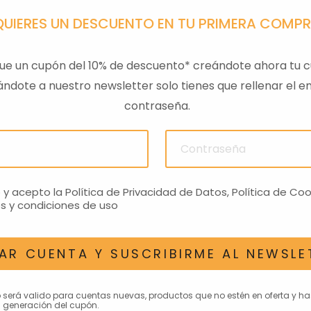
QUIERES UN DESCUENTO EN TU PRIMERA COMP
ue un cupón del 10% de descuento* creándote ahora tu c
ndote a nuestro newsletter solo tienes que rellenar el em
contraseña.
PA GTS
TAPA SILLIN PASAJERO
RESPAL
01
RS660 NEGRO
€
272,81€
o y acepto la
Política de Privacidad de Datos
,
Política de Coo
s y condiciones de uso
AR CUENTA Y SUSCRIBIRME AL NEWSLE
AN INTERESAR
o será valido para cuentas nuevas, productos que no estén en oferta y h
 generación del cupón.