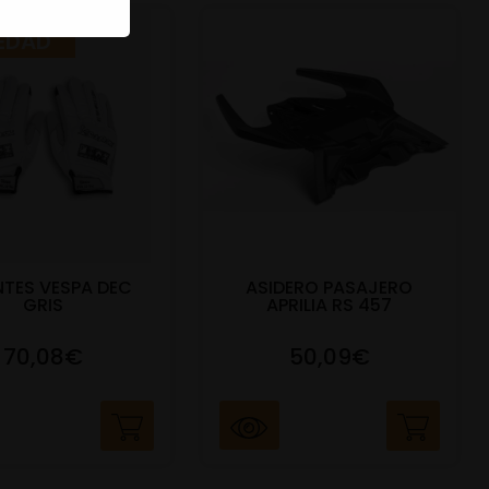
EDAD
TES VESPA DEC
ASIDERO PASAJERO
GRIS
APRILIA RS 457
70,08€
50,09€