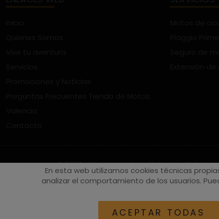
Inicio
Motos de oc
Quienes Somos
Piaggio Prime
Vive tu aventura
Seguro de m
Servicios
Extensión de
Promociones y Noticias
Preguntas Frecuentes Tienda de Motos
Valencia
Contacto
vespaturia.es
© 2022 - Páginas web en Valencia -
Edina
En esta web utilizamos cookies técnicas propia
analizar el comportamiento de los usuarios. Pued
ACEPTAR TODAS