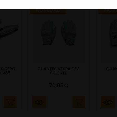
NOVEDAD
NOV
ASIDERO
GUANTES VESPA DEC
GUAN
I V85
CELESTE
70,08€