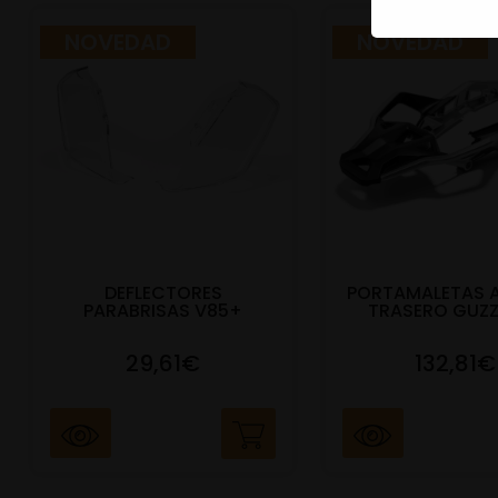
NOVEDAD
NOVEDAD
DEFLECTORES
PORTAMALETAS 
PARABRISAS V85+
TRASERO GUZZ
29,61€
132,81€