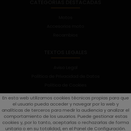
CATEGORÍAS DESTACADAS
Motos
Accesorios moto
Recambios
TEXTOS LEGALES
Aviso Legal
Política de Privacidad de Datos
Política de Cookies
Configuración de Cookies
En esta web utilizamos cookies técnicas propias para que
Términos y condiciones de uso
el usuario pueda acceder y navegar por la web y
analíticas de terceros para medir la audiencia y analizar el
Suscríbete al Newsletter
comportamiento de los usuarios. Puede gestionar estas
cookies y, por lo tanto, aceptarlas o rechazarlas de forma
unitaria o en su totalidad, en el Panel de Configuración.