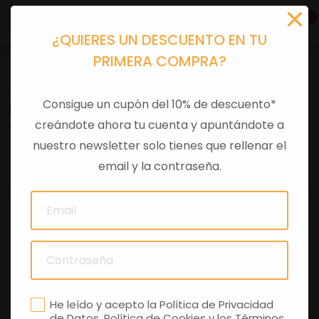
0
¿QUIERES UN DESCUENTO EN TU
PRIMERA COMPRA?
Accesorios moto
>
Otros
Consigue un cupón del 10% de descuento*
IMAN APRILIA
creándote ahora tu cuenta y apuntándote a
nuestro newsletter solo tienes que rellenar el
0 comentarios
email y la contraseña.
He leído y acepto la
Política de Privacidad
de Datos
,
Política de Cookies
y los
Términos