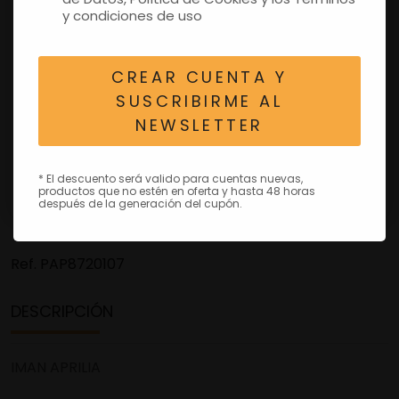
y condiciones de uso
CREAR CUENTA Y
SUSCRIBIRME AL
NEWSLETTER
* El descuento será valido para cuentas nuevas,
productos que no estén en oferta y hasta 48 horas
después de la generación del cupón.
Ref.
PAP8720107
DESCRIPCIÓN
IMAN APRILIA