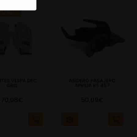
EDAD
TES VESPA DEC
ASIDERO PASAJERO
GRIS
APRILIA RS 457
70,08€
50,09€