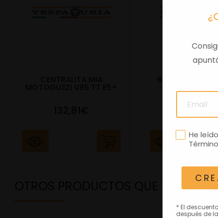
¿
Consig
apuntá
CENTRALITA MIA
BAUL TRAS VES
MOTOGUZZI V85 TT E5+
E5+ BEIGE Q
132,81€
292,81
He leíd
Término
CRE
OTROS PRODUCTOS QUE TE PODRÍ
* El descuent
después de la