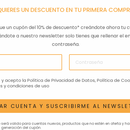
QUIERES UN DESCUENTO EN TU PRIMERA COMP
ue un cupón del 10% de descuento* creándote ahora tu c
ndote a nuestro newsletter solo tienes que rellenar el em
contraseña.
PA GTS
TAPA SILLIN PASAJERO
RESPAL
01
RS660 NEGRO
€
272,81€
o y acepto la
Política de Privacidad de Datos
,
Política de Coo
s y condiciones de uso
AR CUENTA Y SUSCRIBIRME AL NEWSLE
AN INTERESAR
o será valido para cuentas nuevas, productos que no estén en oferta y h
 generación del cupón.