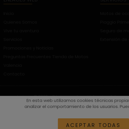
Inicio
Motos de oc
Quienes Somos
Piaggio Prime
Vive tu aventura
Seguro de m
Servicios
Extensión de
Promociones y Noticias
Preguntas Frecuentes Tienda de Motos
Valencia
Contacto
vespaturia.es
© 2022 - Páginas web en Valencia -
Edina
En esta web utilizamos cookies técnicas propia
analizar el comportamiento de los usuarios. Pued
ACEPTAR TODAS