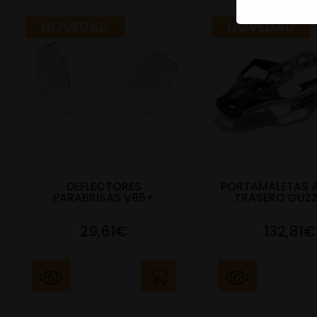
NOVEDAD
NOVEDAD
DEFLECTORES
PORTAMALETAS 
PARABRISAS V85+
TRASERO GUZZ
29,61€
132,81€