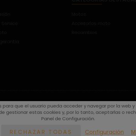
asión
Motos
 Service
Accesorios moto
oto
Recambios
 garantía
s para que el usuario pueda acceder y navegar por la web y a
e gestionar estas cookies y, por lo tanto, aceptarlas o recha
Panel de Configuración.
Configuración
M
RECHAZAR TODAS