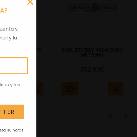
RA?
uenta y
ail y la
DO BAUL 52L MP3
BAUL BEVERLY 400 NEGRO
400CC NE
METEORO
91,17€
302,81€
kies
y los
TTER
asta 48 horas