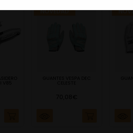
NOVEDAD
NOV
ASIDERO
GUANTES VESPA DEC
GUAN
I V85
CELESTE
70,08€