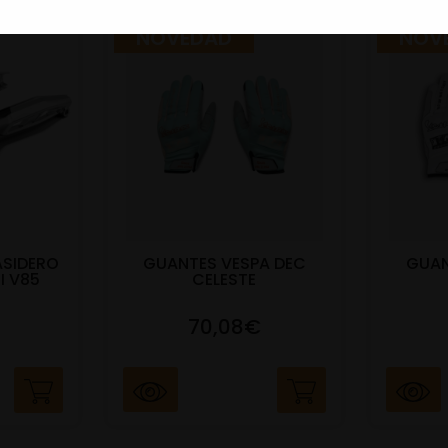
NOVEDAD
NOV
ASIDERO
GUANTES VESPA DEC
GUAN
I V85
CELESTE
70,08€