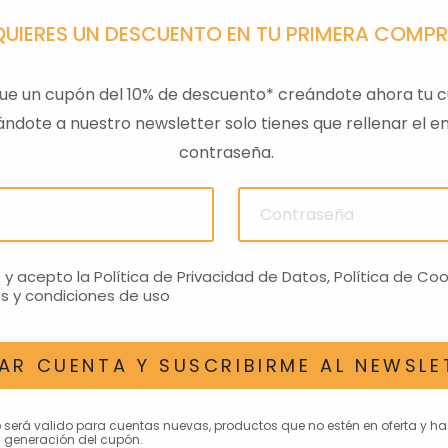
QUIERES UN DESCUENTO EN TU PRIMERA COMP
ue un cupón del 10% de descuento* creándote ahora tu c
ndote a nuestro newsletter solo tienes que rellenar el em
contraseña.
PA GTS
TAPA SILLIN PASAJERO
RESPAL
01
RS660 NEGRO
€
272,81€
o y acepto la
Política de Privacidad de Datos
,
Política de Coo
s y condiciones de uso
AR CUENTA Y SUSCRIBIRME AL NEWSLE
AN INTERESAR
o será valido para cuentas nuevas, productos que no estén en oferta y h
 generación del cupón.