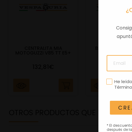
¿
Consig
apuntá
CENTRALITA MIA
BAUL TRAS VES
MOTOGUZZI V85 TT E5+
E5+ BEIGE Q
132,81€
292,81
He leíd
Término
CRE
OTROS PRODUCTOS QUE TE PODRÍ
* El descuent
después de la