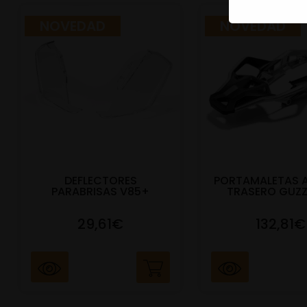
NOVEDAD
NOVEDAD
DEFLECTORES
PORTAMALETAS 
PARABRISAS V85+
TRASERO GUZZ
29,61€
132,81€