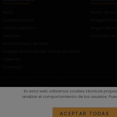
Inicio
Motos de oc
Quienes Somos
Piaggio Prime
Vive tu aventura
Seguro de m
Servicios
Extensión de
Promociones y Noticias
Preguntas Frecuentes Tienda de Motos
Valencia
Contacto
vespaturia.es
© 2022 - Páginas web en Valencia -
Edina
En esta web utilizamos cookies técnicas propia
analizar el comportamiento de los usuarios. Pued
ACEPTAR TODAS