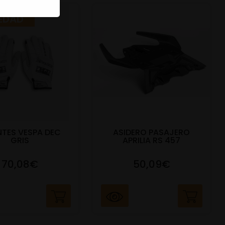
EDAD
TES VESPA DEC
ASIDERO PASAJERO
GRIS
APRILIA RS 457
70,08€
50,09€