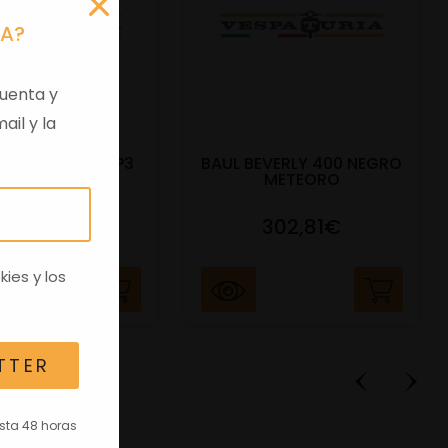
RA?
uenta y
ail y la
DO BAUL 52L MP3
BAUL BEVERLY 400 NEGRO
400CC NE
METEORO
91,17€
302,81€
kies
y los
TTER
asta 48 horas