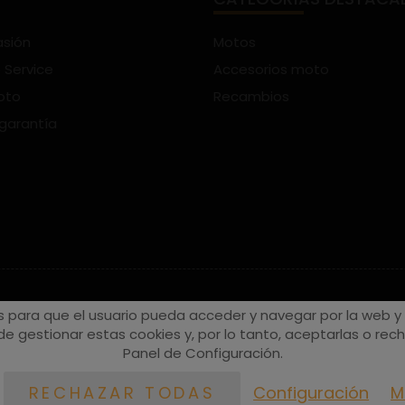
asión
Motos
 Service
Accesorios moto
oto
Recambios
 garantía
s para que el usuario pueda acceder y navegar por la web y a
e gestionar estas cookies y, por lo tanto, aceptarlas o recha
Panel de Configuración.
Configuración
M
RECHAZAR TODAS