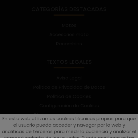
CATEGORÍAS DESTACADAS
Motos
Accesorios moto
Recambios
TEXTOS LEGALES
Aviso Legal
Política de Privacidad de Datos
Política de Cookies
Configuración de Cookies
Términos y condiciones de uso
En esta web utilizamos cookies técnicas propias para que
Suscríbete al Newsletter
el usuario pueda acceder y navegar por la web y
analíticas de terceros para medir la audiencia y analizar el
comportamiento de los usuarios. Puede gestionar estas