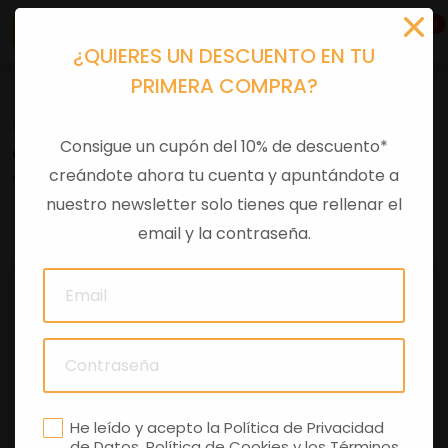
1
¿QUIERES UN DESCUENTO EN TU
PRIMERA COMPRA?
Recambios
>
Despieces
Consigue un cupón del 10% de descuento*
GRUPO EMBRAGUE
creándote ahora tu cuenta y apuntándote a
nuestro newsletter solo tienes que rellenar el
0 comentarios
email y la contraseña.
He leído y acepto la
Política de Privacidad
de Datos
,
Política de Cookies
y los
Términos