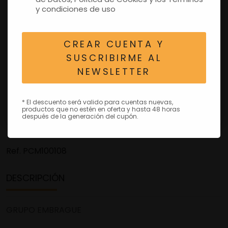
y condiciones de uso
CREAR CUENTA Y
SUSCRIBIRME AL
NEWSLETTER
* El descuento será valido para cuentas nuevas,
productos que no estén en oferta y hasta 48 horas
después de la generación del cupón.
Ref.
PCM100108
DESCRIPCIÓN
GRUPO EMBRAGUE