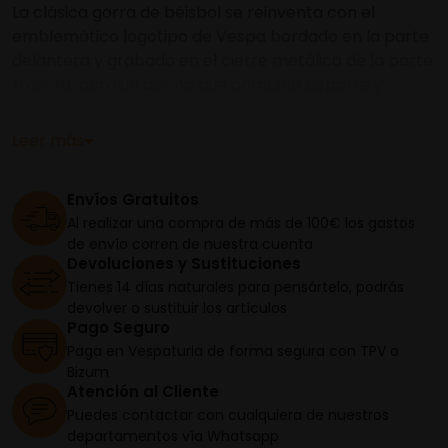
La clásica gorra de béisbol se reinventa con el
emblemático logotipo de Vespa bordado en la parte
delantera y grabado en el cierre metálico de la parte
trasera, para un diseño que combina deporte y
elegancia.
Leer más
Envíos Gratuitos
Al realizar una compra de más de 100€ los gastos
de envío corren de nuestra cuenta
Devoluciones y Sustituciones
Tienes 14 días naturales para pensártelo, podrás
devolver o sustituir los artículos
Pago Seguro
Paga en Vespaturia de forma segura con TPV o
Bizum
Atención al Cliente
Puedes contactar con cualquiera de nuestros
departamentos vía Whatsapp