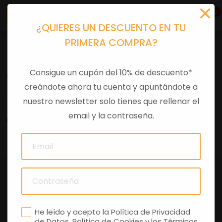
0
¿QUIERES UN DESCUENTO EN TU
PRIMERA COMPRA?
Tu equipación
>
Ropa casual
>
Gorras
Consigue un cupón del 10% de descuento*
GORRA VESPA DEC NEGRO
creándote ahora tu cuenta y apuntándote a
nuestro newsletter solo tienes que rellenar el
email y la contraseña.
0 comentarios
He leído y acepto la
Política de Privacidad
de Datos
,
Política de Cookies
y los
Términos