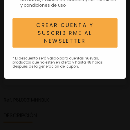
y condiciones de uso
CREAR CUENTA Y
SUSCRIBIRME AL
NEWSLETTER
* El descuento será valido para cuentas nuevas,
productos que no estén en oferta y hasta 48 horas
después de la generación del cupón.
Ref.
P8L0031MNNBLK
DESCRIPCIÓN