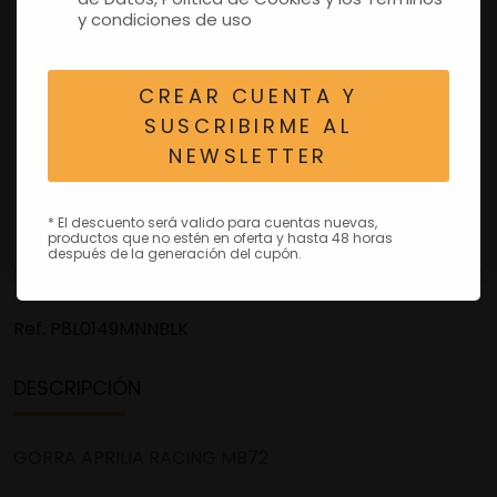
y condiciones de uso
CREAR CUENTA Y
SUSCRIBIRME AL
NEWSLETTER
* El descuento será valido para cuentas nuevas,
productos que no estén en oferta y hasta 48 horas
después de la generación del cupón.
Ref.
P8L0149MNNBLK
DESCRIPCIÓN
GORRA APRILIA RACING MB72