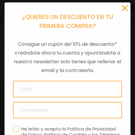
1
¿QUIERES UN DESCUENTO EN TU
PRIMERA COMPRA?
Accesorios moto
>
Otros
Consigue un cupón del 10% de descuento*
GORRA APRILIA RACING MB72
creándote ahora tu cuenta y apuntándote a
nuestro newsletter solo tienes que rellenar el
0 comentarios
email y la contraseña.
He leído y acepto la
Política de Privacidad
de Datos
,
Política de Cookies
y los
Términos