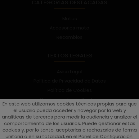
CATEGORÍAS DESTACADAS
Motos
Accesorios moto
Recambios
TEXTOS LEGALES
Aviso Legal
Política de Privacidad de Datos
Política de Cookies
Configuración de Cookies
En esta web utilizamos cookies técnicas propias para que
Términos y condiciones de uso
el usuario pueda acceder y navegar por la web y
analíticas de terceros para medir la audiencia y analizar el
Suscríbete al Newsletter
comportamiento de los usuarios. Puede gestionar estas
cookies y, por lo tanto, aceptarlas o rechazarlas de forma
unitaria o en su totalidad, en el Panel de Configuración.