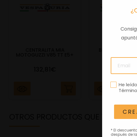
¿
Consig
apuntá
CENTRALITA MIA
BAUL TRAS VES
MOTOGUZZI V85 TT E5+
E5+ BEIGE Q
132,81€
292,81
He leíd
Término
CRE
OTROS PRODUCTOS QUE TE PODRÍ
* El descuent
después de la