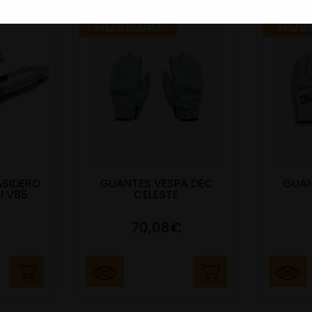
NOVEDAD
NOV
ASIDERO
GUANTES VESPA DEC
GUAN
I V85
CELESTE
70,08€