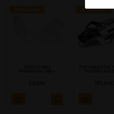
NOVEDAD
NOVEDAD
DEFLECTORES
PORTAMALETAS 
PARABRISAS V85+
TRASERO GUZZ
29,61€
132,81€