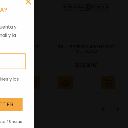
RA?
uenta y
ail y la
DO BAUL 52L MP3
BAUL BEVERLY 400 NEGRO
400CC NE
METEORO
91,17€
302,81€
kies
y los
TTER
asta 48 horas