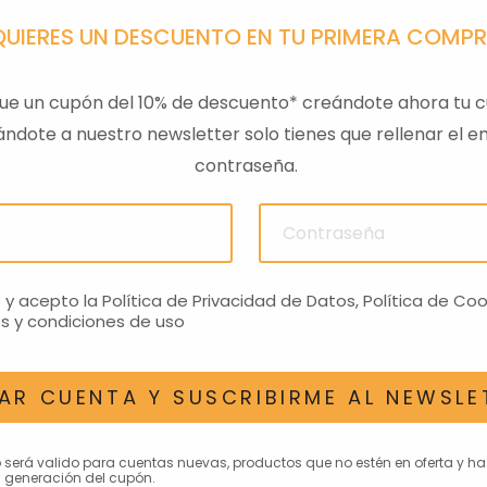
QUIERES UN DESCUENTO EN TU PRIMERA COMP
ue un cupón del 10% de descuento* creándote ahora tu c
ndote a nuestro newsletter solo tienes que rellenar el em
contraseña.
PA GTS
TAPA SILLIN PASAJERO
RESPAL
01
RS660 NEGRO
€
272,81€
o y acepto la
Política de Privacidad de Datos
,
Política de Coo
s y condiciones de uso
AR CUENTA Y SUSCRIBIRME AL NEWSLE
AN INTERESAR
o será valido para cuentas nuevas, productos que no estén en oferta y h
 generación del cupón.