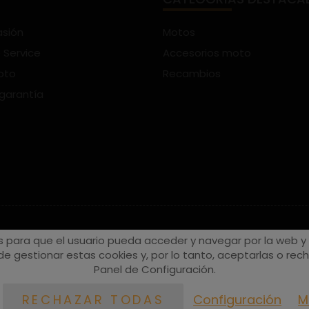
asión
Motos
 Service
Accesorios moto
oto
Recambios
 garantía
s para que el usuario pueda acceder y navegar por la web y a
e gestionar estas cookies y, por lo tanto, aceptarlas o recha
Panel de Configuración.
Configuración
M
RECHAZAR TODAS