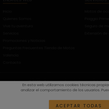
Inicio
Motos de oc
Quienes Somos
Piaggio Prime
Vive tu aventura
Seguro de m
Servicios
Extensión de
Promociones y Noticias
Preguntas Frecuentes Tienda de Motos
Valencia
Contacto
vespaturia.es
© 2022 - Páginas web en Valencia -
Edina
En esta web utilizamos cookies técnicas propia
analizar el comportamiento de los usuarios. Pued
ACEPTAR TODAS