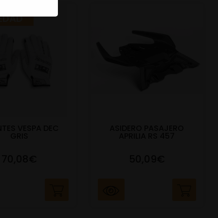
EDAD
TES VESPA DEC
ASIDERO PASAJERO
GRIS
APRILIA RS 457
70,08€
50,09€