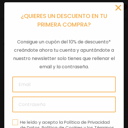
0
¿QUIERES UN DESCUENTO EN TU
PRIMERA COMPRA?
Accesorios moto
>
Otros
Consigue un cupón del 10% de descuento*
GORRA 9SEVENTY APRILIA RACING 2025
creándote ahora tu cuenta y apuntándote a
nuestro newsletter solo tienes que rellenar el
0 comentarios
email y la contraseña.
He leído y acepto la
Política de Privacidad
de Datos
,
Política de Cookies
y los
Términos