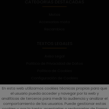
CATEGORÍAS DESTACADAS
Motos
Accesorios moto
Recambios
TEXTOS LEGALES
Aviso Legal
Política de Privacidad de Datos
Política de Cookies
Configuración de Cookies
Términos y condiciones de uso
En esta web utilizamos cookies técnicas propias para que
Suscríbete al Newsletter
el usuario pueda acceder y navegar por la web y
analíticas de terceros para medir la audiencia y analizar el
comportamiento de los usuarios. Puede gestionar estas
cookies y, por lo tanto, aceptarlas o rechazarlas de forma