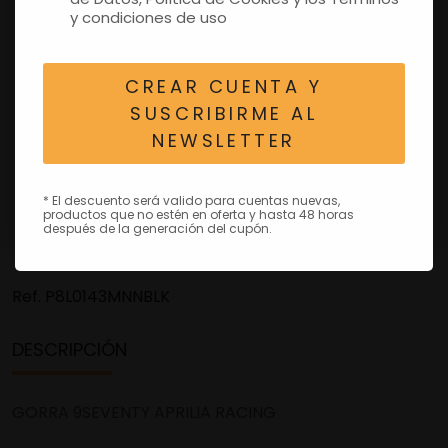
y condiciones de uso
CREAR CUENTA Y
SUSCRIBIRME AL
NEWSLETTER
* El descuento será valido para cuentas nuevas,
productos que no estén en oferta y hasta 48 horas
después de la generación del cupón.
Ref.
P8L0143MNNBLK
DESCRIPCIÓN
GORRA 9SEVENTY APRILIA RACING