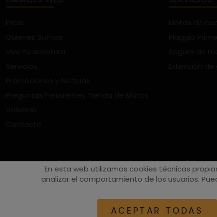
Inicio
Motos de oc
Quienes Somos
Piaggio Prime
Vive tu aventura
Seguro de m
Servicios
Extensión de
Promociones y Noticias
Preguntas Frecuentes Tienda de Motos
Valencia
Contacto
vespaturia.es
© 2022 - Páginas web en Valencia -
Edina
En esta web utilizamos cookies técnicas propia
analizar el comportamiento de los usuarios. Pued
ACEPTAR TODAS