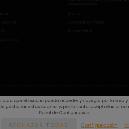
asión
Motos
 Service
Accesorios moto
oto
Recambios
 garantía
s para que el usuario pueda acceder y navegar por la web y a
e gestionar estas cookies y, por lo tanto, aceptarlas o recha
Panel de Configuración.
Configuración
M
RECHAZAR TODAS