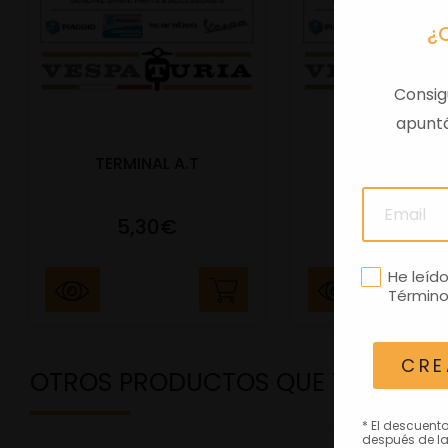
¿
Consig
apuntá
TERMINAL A.T
PORTAMATRIC
5,30€
41,47€
He leíd
Término
CRE
OTROS PRODUCTOS QUE TE PODRÍ
* El descuent
después de la