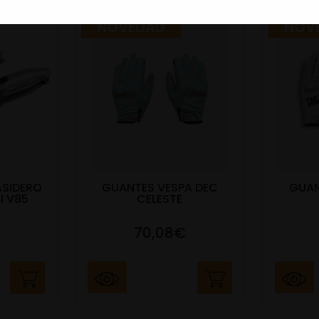
NOVEDAD
NOV
ASIDERO
GUANTES VESPA DEC
GUAN
I V85
CELESTE
70,08€