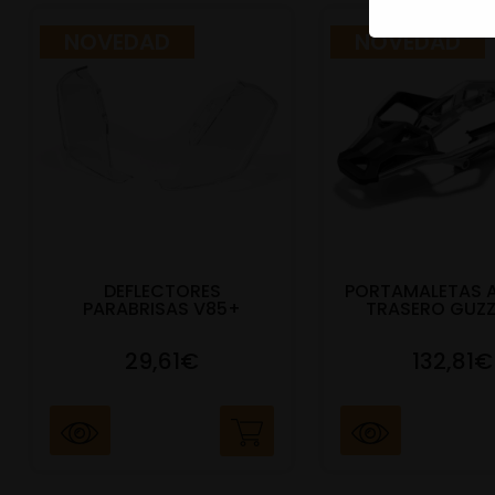
NOVEDAD
NOVEDAD
DEFLECTORES
PORTAMALETAS 
PARABRISAS V85+
TRASERO GUZZ
29,61€
132,81€