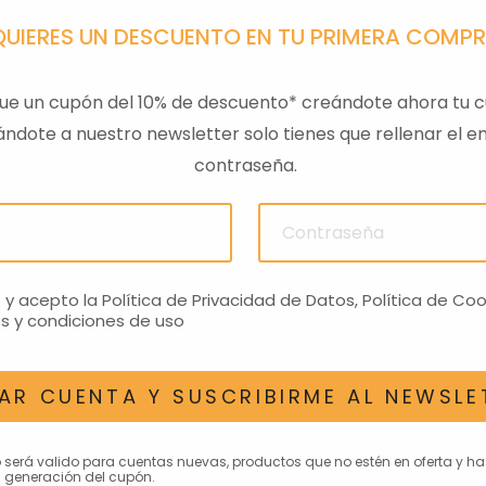
QUIERES UN DESCUENTO EN TU PRIMERA COMP
ue un cupón del 10% de descuento* creándote ahora tu c
ndote a nuestro newsletter solo tienes que rellenar el em
contraseña.
ULAS
SENSOR PRESION
LLAVE
ACEITEROMO
24,28€
o y acepto la
Política de Privacidad de Datos
,
Política de Coo
s y condiciones de uso
AR CUENTA Y SUSCRIBIRME AL NEWSLE
AN INTERESAR
o será valido para cuentas nuevas, productos que no estén en oferta y h
 generación del cupón.