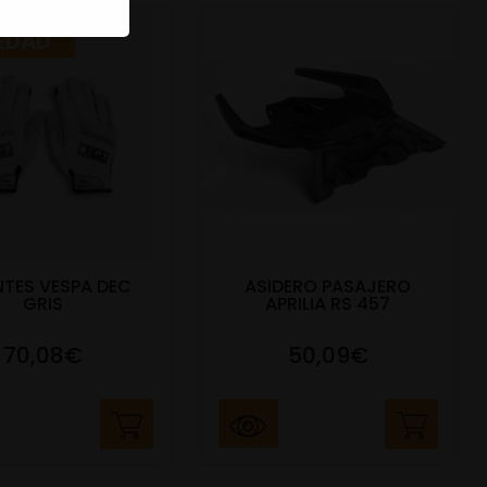
EDAD
TES VESPA DEC
ASIDERO PASAJERO
GRIS
APRILIA RS 457
70,08€
50,09€