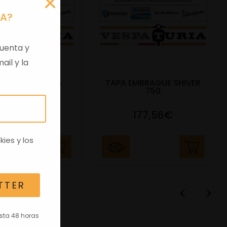
RA?
uenta y
ail y la
 VIRGEN APRILIA
TAPA EMBRAGUE SHIVER
C/TRANSPO
750
82,96€
177,56€
kies
y los
TTER
asta 48 horas