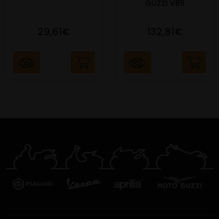
GUZZI V85
29,61€
132,81€