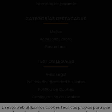
Extensión de garantía
CATEGORÍAS DESTACADAS
Motos
Accesorios moto
Recambios
TEXTOS LEGALES
Aviso Legal
Política de Privacidad de Datos
Política de Cookies
Configuración de Cookies
Términos y condiciones de uso
En esta web utilizamos cookies técnicas propias para que
Suscríbete al Newsletter