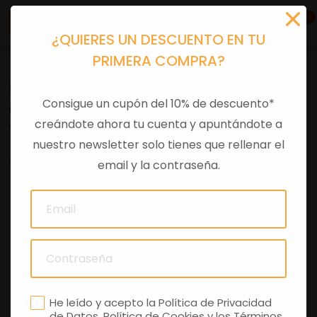
0
¿QUIERES UN DESCUENTO EN TU
PRIMERA COMPRA?
Recambios
>
Despieces
Consigue un cupón del 10% de descuento*
GOMA REPOSAPIES TRAS IZQ SPORT
creándote ahora tu cuenta y apuntándote a
nuestro newsletter solo tienes que rellenar el
0 comentarios
email y la contraseña.
He leído y acepto la
Política de Privacidad
de Datos
,
Política de Cookies
y los
Términos