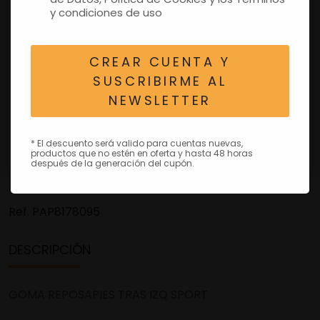
y condiciones de uso
CREAR CUENTA Y
SUSCRIBIRME AL
NEWSLETTER
* El descuento será valido para cuentas nuevas,
productos que no estén en oferta y hasta 48 horas
después de la generación del cupón.
Ref.
PAP8178095
DESCRIPCIÓN
GOMA REPOSAPIES TRAS IZQ SPORT