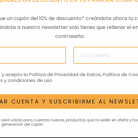
ue un cupón del 10% de descuento* creándote ahora tu c
ndote a nuestro newsletter solo tienes que rellenar el em
contraseña.
ULAS
SENSOR PRESION
LLAVE
ACEITEROMO
24,28€
o y acepto la
Política de Privacidad de Datos
,
Política de Coo
s y condiciones de uso
AR CUENTA Y SUSCRIBIRME AL NEWSLE
AN INTERESAR
o será valido para cuentas nuevas, productos que no estén en oferta y h
 generación del cupón.