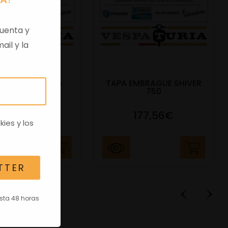
uenta y
ail y la
 VIRGEN APRILIA
TAPA EMBRAGUE SHIVER
C/TRANSPO
750
82,96€
177,56€
kies
y los
TTER
asta 48 horas