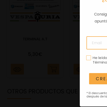
Consig
apuntá
TERMINAL A.T
PORTAMATRIC
5,30€
41,47€
He leíd
Término
CRE
OTROS PRODUCTOS QUE TE PODRÍ
* El descuent
después de la