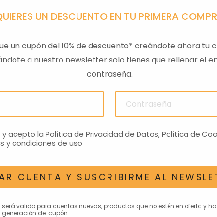
QUIERES UN DESCUENTO EN TU PRIMERA COMP
ue un cupón del 10% de descuento* creándote ahora tu c
ndote a nuestro newsletter solo tienes que rellenar el em
contraseña.
PA GTS
TAPA SILLIN PASAJERO
RESPAL
01
RS660 NEGRO
€
272,81€
o y acepto la
Política de Privacidad de Datos
,
Política de Coo
s y condiciones de uso
AR CUENTA Y SUSCRIBIRME AL NEWSLE
AN INTERESAR
o será valido para cuentas nuevas, productos que no estén en oferta y h
 generación del cupón.