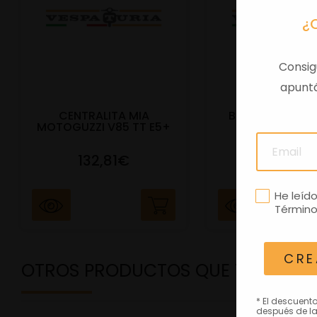
¿
Consig
apuntá
CENTRALITA MIA
BAUL TRAS VES
MOTOGUZZI V85 TT E5+
E5+ BEIGE Q
132,81€
292,81
He leíd
Término
CRE
OTROS PRODUCTOS QUE TE PODRÍ
* El descuent
después de la