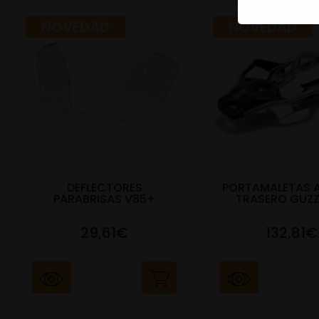
NOVEDAD
NOVEDAD
DEFLECTORES
PORTAMALETAS 
PARABRISAS V85+
TRASERO GUZZ
29,61€
132,81€