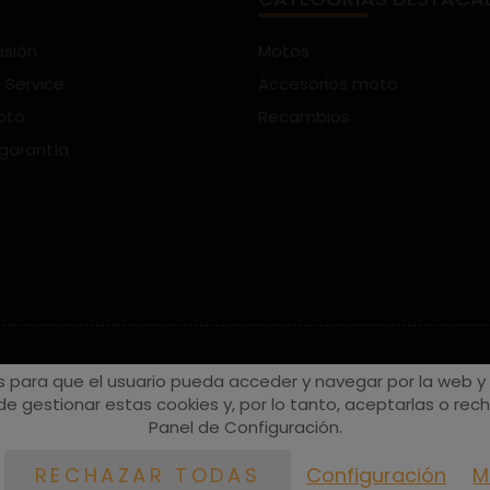
asión
Motos
 Service
Accesorios moto
oto
Recambios
 garantía
s para que el usuario pueda acceder y navegar por la web y a
e gestionar estas cookies y, por lo tanto, aceptarlas o recha
Panel de Configuración.
Configuración
M
RECHAZAR TODAS