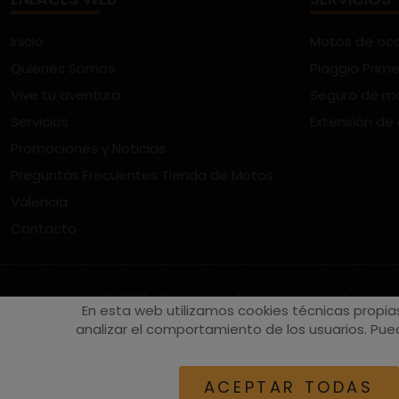
Inicio
Motos de oc
Quienes Somos
Piaggio Prime
Vive tu aventura
Seguro de m
Servicios
Extensión de
Promociones y Noticias
Preguntas Frecuentes Tienda de Motos
Valencia
Contacto
vespaturia.es
© 2022 - Páginas web en Valencia -
Edina
En esta web utilizamos cookies técnicas propia
analizar el comportamiento de los usuarios. Pued
ACEPTAR TODAS