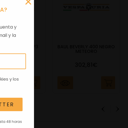
RA?
uenta y
ail y la
DO BAUL 52L MP3
BAUL BEVERLY 400 NEGRO
400CC NE
METEORO
91,17€
302,81€
kies
y los
TTER
asta 48 horas