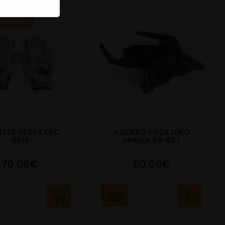
EDAD
TES VESPA DEC
ASIDERO PASAJERO
GRIS
APRILIA RS 457
70,08€
50,09€