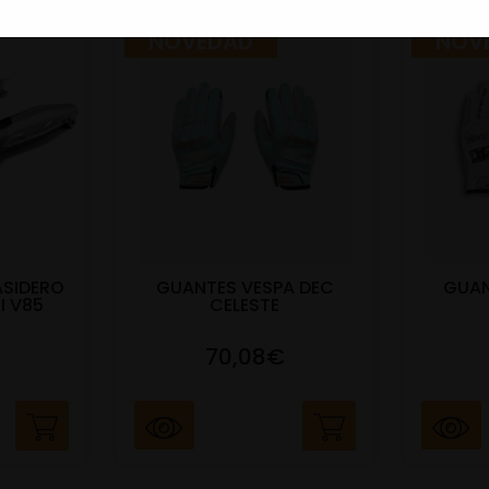
NOVEDAD
NOV
ASIDERO
GUANTES VESPA DEC
GUAN
I V85
CELESTE
70,08€