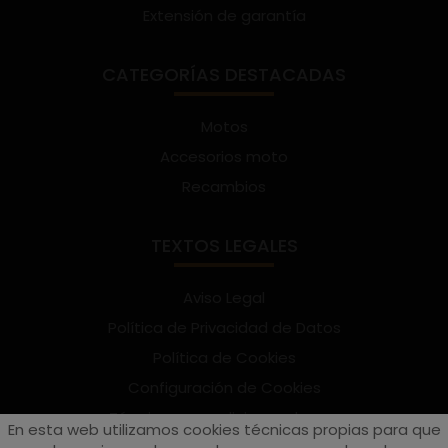
Extensión de garantía
CATEGORÍAS DESTACADAS
Motos
Accesorios moto
Recambios
TEXTOS LEGALES
Aviso Legal
Política de Privacidad de Datos
Política de Cookies
Configuración de Cookies
Términos y condiciones de uso
En esta web utilizamos cookies técnicas propias para que
Suscríbete al Newsletter