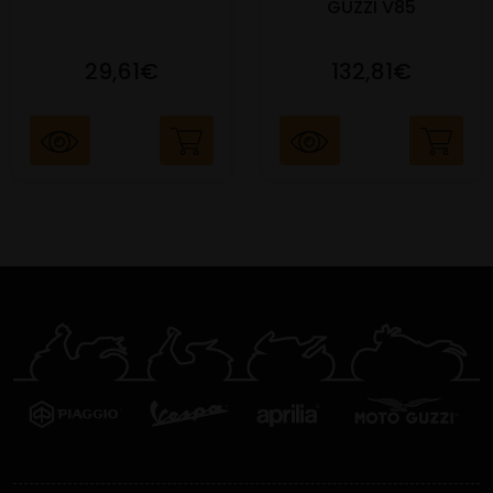
GUZZI V85
29,61€
132,81€