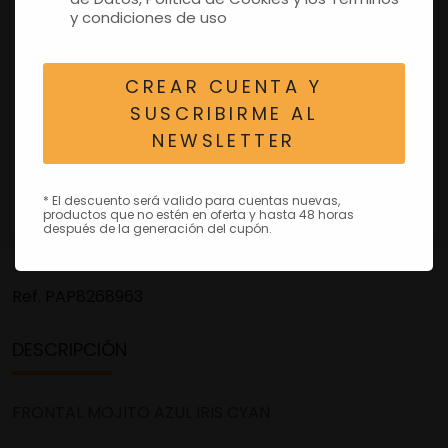
y condiciones de uso
CREAR CUENTA Y
SUSCRIBIRME AL
NEWSLETTER
* El descuento será valido para cuentas nuevas,
productos que no estén en oferta y hasta 48 horas
después de la generación del cupón.
Ref.
PAP8268963
DESCRIPCIÓN
FRONTAL MOJITO AZUL IRIS CYAN