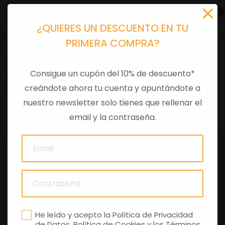
0
¿QUIERES UN DESCUENTO EN TU
PRIMERA COMPRA?
Recambios
>
Despieces
Consigue un cupón del 10% de descuento*
FRONTAL MOJITO AZUL IRIS CYAN
creándote ahora tu cuenta y apuntándote a
nuestro newsletter solo tienes que rellenar el
0 comentarios
email y la contraseña.
He leído y acepto la
Política de Privacidad
de Datos
,
Política de Cookies
y los
Términos