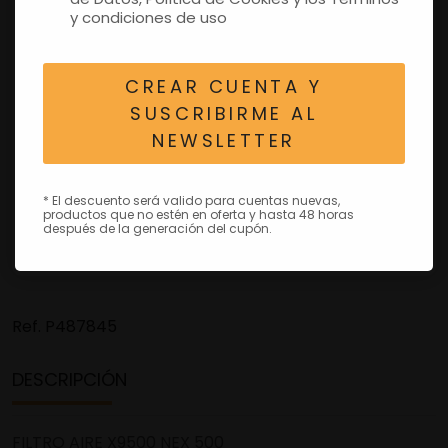
y condiciones de uso
CREAR CUENTA Y
SUSCRIBIRME AL
NEWSLETTER
* El descuento será valido para cuentas nuevas,
productos que no estén en oferta y hasta 48 horas
después de la generación del cupón.
Ref.
P487845
DESCRIPCIÓN
FILTRO AIRE X9500 NEX 500