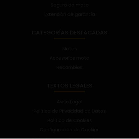
Seguro de moto
Extensión de garantía
CATEGORÍAS DESTACADAS
Motos
Accesorios moto
Recambios
TEXTOS LEGALES
Aviso Legal
Política de Privacidad de Datos
Política de Cookies
Configuración de Cookies
Términos y condiciones de uso