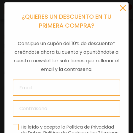
0
¿QUIERES UN DESCUENTO EN TU
PRIMERA COMPRA?
Recambios
>
Consumibles
>
Filtros aire
Consigue un cupón del 10% de descuento*
FILTRO AIRE X9500 NEX 500
creándote ahora tu cuenta y apuntándote a
nuestro newsletter solo tienes que rellenar el
email y la contraseña.
0 comentarios
He leído y acepto la
Política de Privacidad
de Datos
,
Política de Cookies
y los
Términos