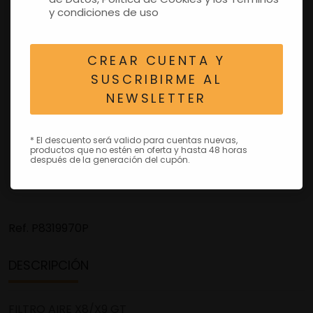
y condiciones de uso
CREAR CUENTA Y
SUSCRIBIRME AL
NEWSLETTER
* El descuento será valido para cuentas nuevas,
productos que no estén en oferta y hasta 48 horas
después de la generación del cupón.
Ref.
P8319970P
DESCRIPCIÓN
FILTRO AIRE X8/X9 GT