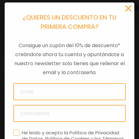
0
¿QUIERES UN DESCUENTO EN TU
PRIMERA COMPRA?
Recambios
>
Consumibles
>
Filtros aire
Consigue un cupón del 10% de descuento*
FILTRO AIRE X8/X9 GT
creándote ahora tu cuenta y apuntándote a
nuestro newsletter solo tienes que rellenar el
email y la contraseña.
0 comentarios
He leído y acepto la
Política de Privacidad
de Datos
,
Política de Cookies
y los
Términos