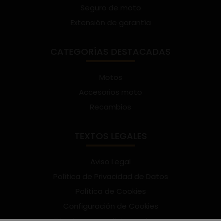
Seguro de moto
Extensión de garantía
CATEGORÍAS DESTACADAS
Motos
Accesorios moto
Recambios
TEXTOS LEGALES
Aviso Legal
Política de Privacidad de Datos
Política de Cookies
Configuración de Cookies
Términos y condiciones de uso