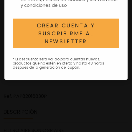
y condiciones de uso
CREAR CUENTA Y
SUSCRIBIRME AL
NEWSLETTER
* El descuento será valido para cuentas nuevas,
productos que no estén en oferta y hasta 48 horas
después de la generación del cupón.
Ref.
PAP82016830P
DESCRIPCIÓN
FILTRO AIRE SONIC SR AIRE