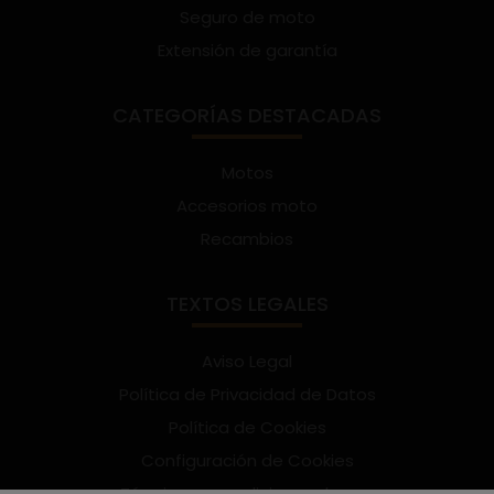
Seguro de moto
Extensión de garantía
CATEGORÍAS DESTACADAS
Motos
Accesorios moto
Recambios
TEXTOS LEGALES
Aviso Legal
Política de Privacidad de Datos
Política de Cookies
Configuración de Cookies
Términos y condiciones de uso