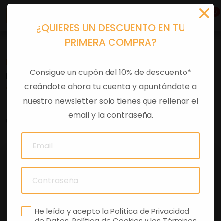
0
¿QUIERES UN DESCUENTO EN TU
PRIMERA COMPRA?
Recambios
>
Consumibles
>
Filtros aire
Consigue un cupón del 10% de descuento*
FILTRO AIRE SONIC SR AIRE
creándote ahora tu cuenta y apuntándote a
nuestro newsletter solo tienes que rellenar el
email y la contraseña.
0 comentarios
He leído y acepto la
Política de Privacidad
de Datos
,
Política de Cookies
y los
Términos