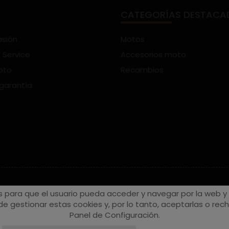
CATEGORÍAS DESTACA
asión
Motos
 Service
Accesorios moto
oto
Recambios
 garantía
s para que el usuario pueda acceder y navegar por la web y a
e gestionar estas cookies y, por lo tanto, aceptarlas o recha
Panel de Configuración.