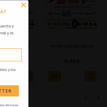
RA?
uenta y
ail y la
O AIRE SONIC SR
FILTRO AIRE BRE NEVAD
AIRE
8,48€
16,86€
kies
y los
TTER
asta 48 horas