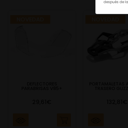
después de la
NOVEDAD
NOVEDAD
DEFLECTORES
PORTAMALETAS 
PARABRISAS V85+
TRASERO GUZZ
29,61€
132,81€