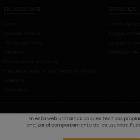
ENLACES WEB
SERVICIOS
Inicio
Motos de oc
Quienes Somos
Piaggio Prime
Vive tu aventura
Seguro de m
Servicios
Extensión de
Promociones y Noticias
Preguntas Frecuentes Tienda de Motos
Valencia
Contacto
vespaturia.es
© 2022 - Páginas web en Valencia -
Edina
En esta web utilizamos cookies técnicas propia
analizar el comportamiento de los usuarios. Pued