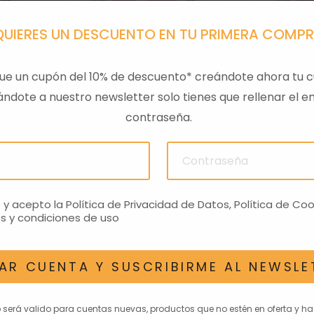
QUIERES UN DESCUENTO EN TU PRIMERA COMP
ue un cupón del 10% de descuento* creándote ahora tu c
ndote a nuestro newsletter solo tienes que rellenar el em
contraseña.
A 125 4T
FILTRO AIRE
FILTR
6,97€
o y acepto la
Política de Privacidad de Datos
,
Política de Coo
s y condiciones de uso
AR CUENTA Y SUSCRIBIRME AL NEWSLE
AN INTERESAR
o será valido para cuentas nuevas, productos que no estén en oferta y h