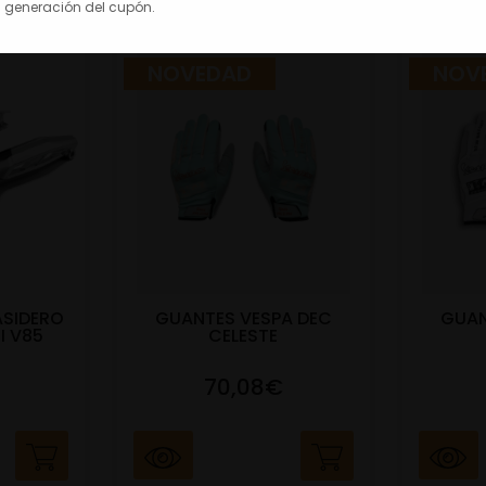
 generación del cupón.
NOVEDAD
NOV
ASIDERO
GUANTES VESPA DEC
GUAN
I V85
CELESTE
70,08€