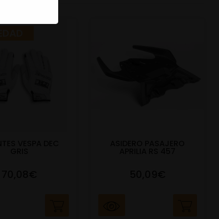
EDAD
TES VESPA DEC
ASIDERO PASAJERO
GRIS
APRILIA RS 457
70,08€
50,09€