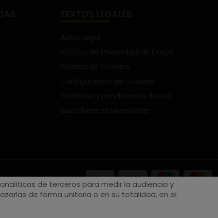
DAS
TEXTOS LEGALES
Aviso Legal
Política de Privacidad de Datos
Política de Cookies
Configuración de Cookies
Términos y condiciones de uso
Suscríbete al Newsletter
nalíticas de terceros para medir la audiencia y
zarlas de forma unitaria o en su totalidad, en el