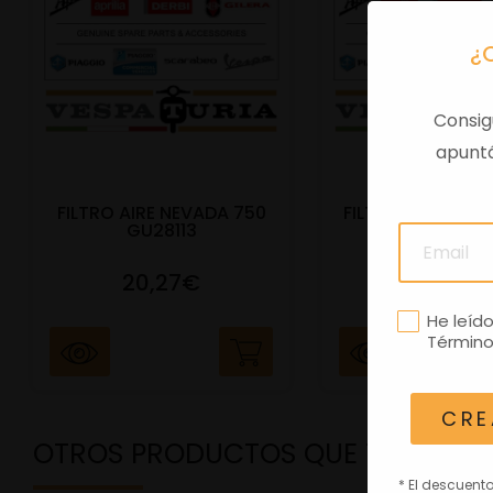
¿
Consig
apuntá
FILTRO AIRE NEVADA 750
FILTRO AIRE VESP
GU28113
3V IE
20,27€
28,24€
He leíd
Término
CRE
OTROS PRODUCTOS QUE TE PODRÍ
* El descuent