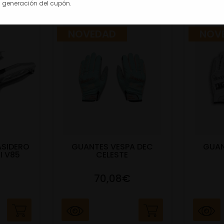
 generación del cupón.
NOVEDAD
NOV
ASIDERO
GUANTES VESPA DEC
GUAN
I V85
CELESTE
70,08€