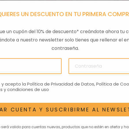
QUIERES UN DESCUENTO EN TU PRIMERA COMP
ue un cupón del 10% de descuento* creándote ahora tu c
ndote a nuestro newsletter solo tienes que rellenar el em
contraseña.
A 125 4T
FILTRO AIRE
FILTR
6,97€
o y acepto la
Política de Privacidad de Datos
,
Política de Coo
s y condiciones de uso
AR CUENTA Y SUSCRIBIRME AL NEWSLE
AN INTERESAR
o será valido para cuentas nuevas, productos que no estén en oferta y h