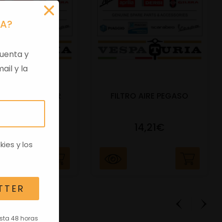
RA?
uenta y
ail y la
O AIRE SONIC SR
FILTRO AIRE PEGASO
AIRE
8,48€
14,21€
kies
y los
TTER
asta 48 horas