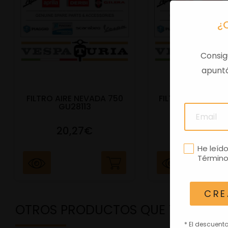
¿
Consig
apuntá
FILTRO AIRE NEVADA 750
FILTRO AIRE VESP
GU28113
3V IE
20,27€
28,24€
He leíd
Término
CRE
OTROS PRODUCTOS QUE TE PODRÍ
* El descuent