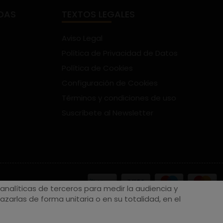
DAS
TEXTOS LEGALES
Aviso Legal
Política de Privacidad de Datos
Política de Cookies
Configuración de Cookies
Términos y condiciones de uso
Suscríbete al Newsletter
nalíticas de terceros para medir la audiencia y
zarlas de forma unitaria o en su totalidad, en el