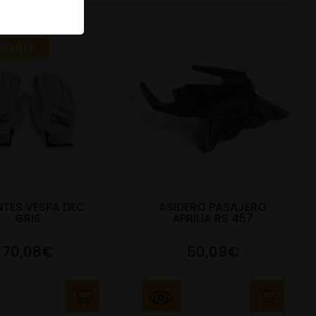
EDAD
TES VESPA DEC
ASIDERO PASAJERO
GRIS
APRILIA RS 457
70,08€
50,09€