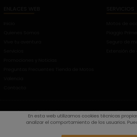
ENLACES WEB
SERVICIOS
Inicio
Motos de oc
Quienes Somos
Piaggio Prime
Vive tu aventura
Seguro de m
Servicios
Extensión de
Promociones y Noticias
Preguntas Frecuentes Tienda de Motos
Valencia
Contacto
vespaturia.es
© 2022 - Páginas web en Valencia -
Edina
En esta web utilizamos cookies técnicas propia
analizar el comportamiento de los usuarios. Pued