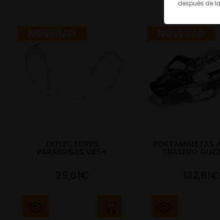
después de la
NOVEDAD
NOVEDAD
DEFLECTORES
PORTAMALETAS 
PARABRISAS V85+
TRASERO GUZZ
29,61€
132,81€