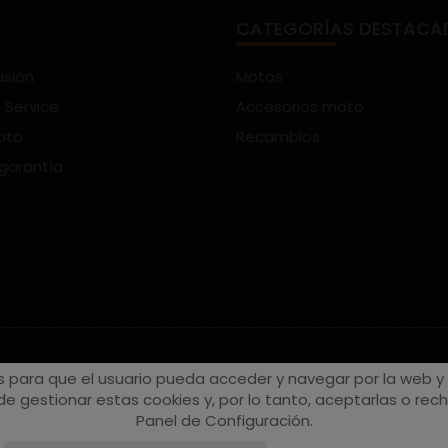
CATEGORÍAS DESTACA
asión
Motos
 Service
Accesorios moto
oto
Recambios
 garantía
s para que el usuario pueda acceder y navegar por la web y a
e gestionar estas cookies y, por lo tanto, aceptarlas o recha
Panel de Configuración.