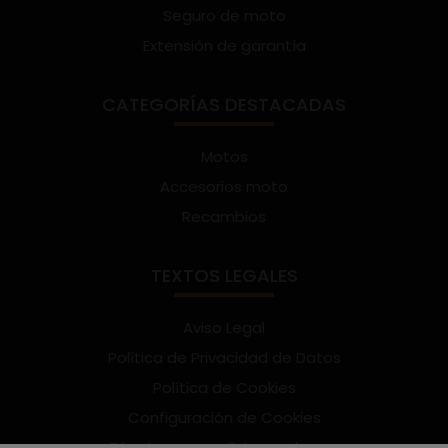
Seguro de moto
Extensión de garantía
CATEGORÍAS DESTACADAS
Motos
Accesorios moto
Recambios
TEXTOS LEGALES
Aviso Legal
Política de Privacidad de Datos
Política de Cookies
Configuración de Cookies
Términos y condiciones de uso