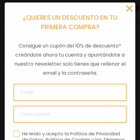
0
¿QUIERES UN DESCUENTO EN TU
PRIMERA COMPRA?
Recambios
>
Consumibles
>
Filtros aire
Consigue un cupón del 10% de descuento*
FILTRO AIRE BEV125/200 4T
creándote ahora tu cuenta y apuntándote a
nuestro newsletter solo tienes que rellenar el
email y la contraseña.
0 comentarios
He leído y acepto la
Política de Privacidad
de Datos
,
Política de Cookies
y los
Términos