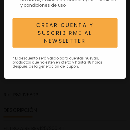
y condiciones de uso
CREAR CUENTA Y
SUSCRIBIRME AL
NEWSLETTER
* El descuento será valido para cuentas nuevas,
productos que no estén en oferta y hasta 48 horas
después de la generación del cupón.
Ref.
P8292580P
DESCRIPCIÓN
FILTRO AIRE BEV125/200 4T