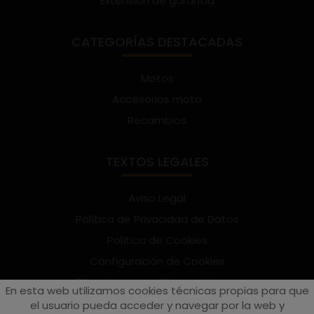
Extensión de garantía
CATEGORÍAS DESTACADAS
Motos
Accesorios moto
Recambios
TEXTOS LEGALES
Aviso Legal
Política de Privacidad de Datos
Política de Cookies
Configuración de Cookies
Términos y condiciones de uso
En esta web utilizamos cookies técnicas propias para que
Suscríbete al Newsletter
el usuario pueda acceder y navegar por la web y