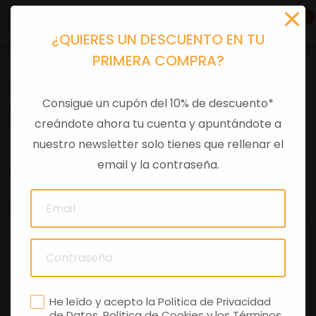
0
¿QUIERES UN DESCUENTO EN TU
PRIMERA COMPRA?
Recambios
>
Consumibles
>
Filtros aire
Consigue un cupón del 10% de descuento*
FILTRO AIRE
creándote ahora tu cuenta y apuntándote a
nuestro newsletter solo tienes que rellenar el
email y la contraseña.
0 comentarios
He leído y acepto la
Política de Privacidad
de Datos
,
Política de Cookies
y los
Términos