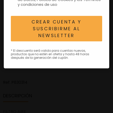
y condiciones de uso
CREAR CUENTA Y
SUSCRIBIRME AL
NEWSLETTER
* El descuento será valido para cuentas nuevas,
productos que no estén en oferta y hasta 48 horas
después de la generación del cupón.
Ref.
P830314
DESCRIPCIÓN
FILTRO AIRE