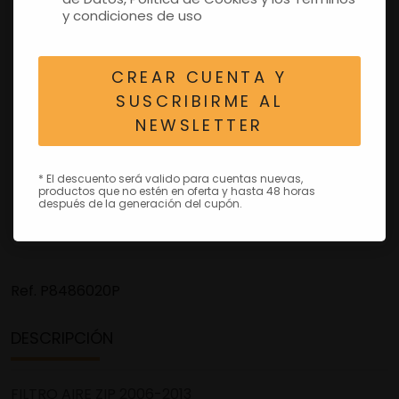
y condiciones de uso
CREAR CUENTA Y
SUSCRIBIRME AL
NEWSLETTER
* El descuento será valido para cuentas nuevas,
productos que no estén en oferta y hasta 48 horas
después de la generación del cupón.
Ref.
P8486020P
DESCRIPCIÓN
FILTRO AIRE ZIP 2006-2013