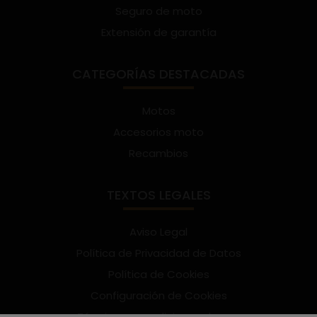
Seguro de moto
Extensión de garantía
CATEGORÍAS DESTACADAS
Motos
Accesorios moto
Recambios
TEXTOS LEGALES
Aviso Legal
Política de Privacidad de Datos
Política de Cookies
Configuración de Cookies
Términos y condiciones de uso