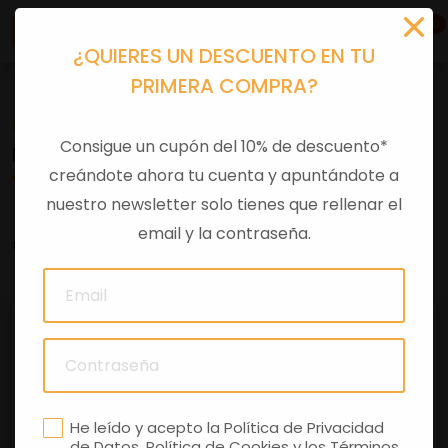
0
¿QUIERES UN DESCUENTO EN TU
PRIMERA COMPRA?
Recambios
>
Consumibles
>
Filtros aire
Consigue un cupón del 10% de descuento*
FILTRO AIRE ZIP 2006-2013
creándote ahora tu cuenta y apuntándote a
nuestro newsletter solo tienes que rellenar el
email y la contraseña.
0 comentarios
He leído y acepto la
Política de Privacidad
de Datos
,
Política de Cookies
y los
Términos