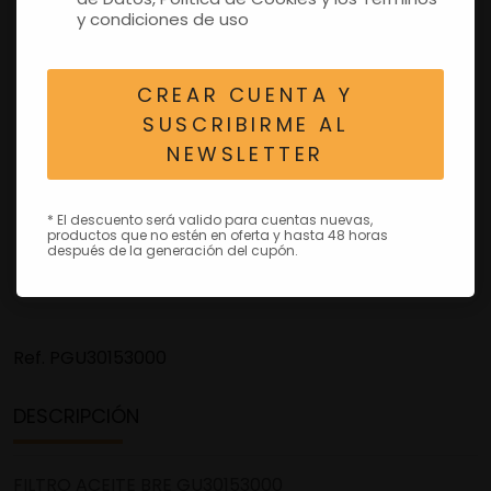
y condiciones de uso
CREAR CUENTA Y
SUSCRIBIRME AL
NEWSLETTER
* El descuento será valido para cuentas nuevas,
productos que no estén en oferta y hasta 48 horas
después de la generación del cupón.
Ref.
PGU30153000
DESCRIPCIÓN
FILTRO ACEITE BRE GU30153000