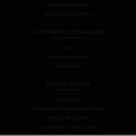
Seguro de moto
Extensión de garantía
CATEGORÍAS DESTACADAS
Motos
Accesorios moto
Recambios
TEXTOS LEGALES
Aviso Legal
Política de Privacidad de Datos
Política de Cookies
Configuración de Cookies
Términos y condiciones de uso