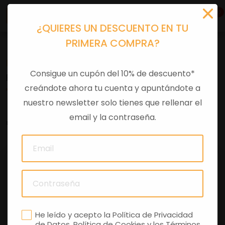
0
¿QUIERES UN DESCUENTO EN TU
PRIMERA COMPRA?
Recambios
>
Consumibles
>
Filtros aceite
Consigue un cupón del 10% de descuento*
FILTRO ACEITE BRE GU30153000
creándote ahora tu cuenta y apuntándote a
nuestro newsletter solo tienes que rellenar el
email y la contraseña.
0 comentarios
He leído y acepto la
Política de Privacidad
de Datos
,
Política de Cookies
y los
Términos