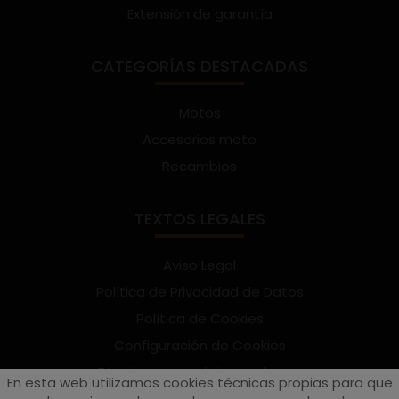
Extensión de garantía
CATEGORÍAS DESTACADAS
Motos
Accesorios moto
Recambios
TEXTOS LEGALES
Aviso Legal
Política de Privacidad de Datos
Política de Cookies
Configuración de Cookies
Términos y condiciones de uso
En esta web utilizamos cookies técnicas propias para que
Suscríbete al Newsletter