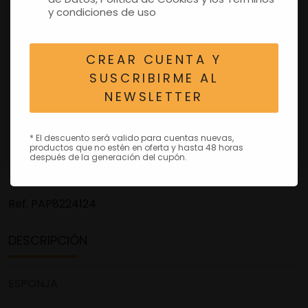
y condiciones de uso
CREAR CUENTA Y
SUSCRIBIRME AL
NEWSLETTER
* El descuento será valido para cuentas nuevas,
productos que no estén en oferta y hasta 48 horas
después de la generación del cupón.
Ref.
PAP8224124
DESCRIPCIÓN
ESPONJA