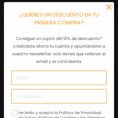
0
¿QUIERES UN DESCUENTO EN TU
PRIMERA COMPRA?
Recambios
>
Despieces
Consigue un cupón del 10% de descuento*
ESPONJA
creándote ahora tu cuenta y apuntándote a
nuestro newsletter solo tienes que rellenar el
0 comentarios
email y la contraseña.
He leído y acepto la
Política de Privacidad
de Datos
,
Política de Cookies
y los
Términos