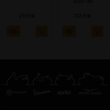
GUZZI V85
29,61€
132,81€