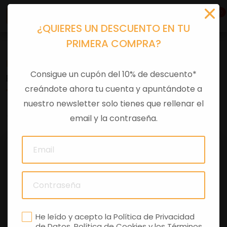
0
¿QUIERES UN DESCUENTO EN TU
PRIMERA COMPRA?
Recambios
>
Despieces
Consigue un cupón del 10% de descuento*
ESPEJO DCH X-EVO
creándote ahora tu cuenta y apuntándote a
nuestro newsletter solo tienes que rellenar el
0 comentarios
email y la contraseña.
He leído y acepto la
Política de Privacidad
de Datos
,
Política de Cookies
y los
Términos