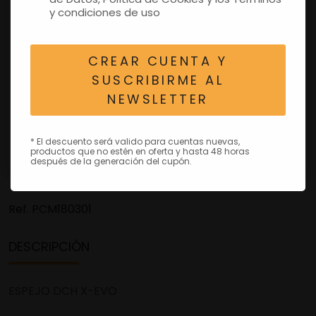
y condiciones de uso
CREAR CUENTA Y
SUSCRIBIRME AL
NEWSLETTER
* El descuento será valido para cuentas nuevas,
productos que no estén en oferta y hasta 48 horas
después de la generación del cupón.
Ref.
PCM180301
DESCRIPCIÓN
ESPEJO DCH X-EVO