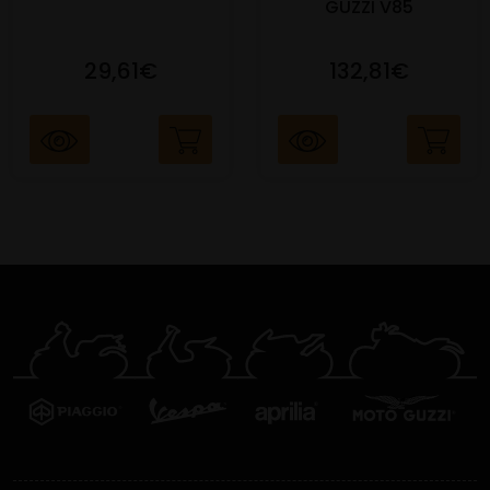
GUZZI V85
29,61€
132,81€