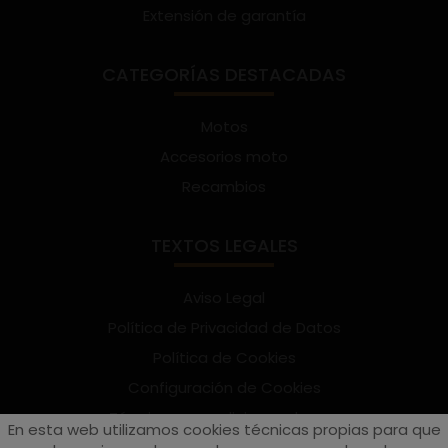
Extensión de garantía
CATEGORÍAS DESTACADAS
Motos
Accesorios moto
Recambios
TEXTOS LEGALES
Aviso Legal
Política de Privacidad de Datos
Política de Cookies
Configuración de Cookies
Términos y condiciones de uso
En esta web utilizamos cookies técnicas propias para que
Suscríbete al Newsletter