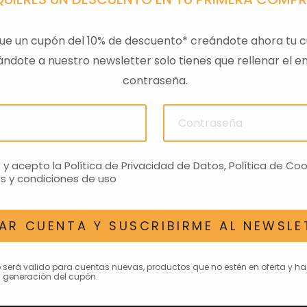
ue un cupón del 10% de descuento* creándote ahora tu c
ndote a nuestro newsletter solo tienes que rellenar el em
contraseña.
ULAS
SENSOR PRESION
LLAVE
ACEITEROMO
24,28€
o y acepto la
Política de Privacidad de Datos
,
Política de Coo
s y condiciones de uso
AR CUENTA Y SUSCRIBIRME AL NEWSLE
AN INTERESAR
o será valido para cuentas nuevas, productos que no estén en oferta y h
 generación del cupón.