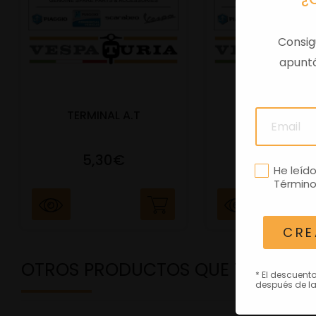
Consig
apuntá
TERMINAL A.T
PORTAMATRIC
5,30€
41,47€
He leíd
Término
CRE
OTROS PRODUCTOS QUE TE PODRÍ
* El descuent
después de la