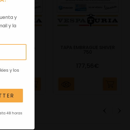
uenta y
ail y la
 VIRGEN APRILIA
TAPA EMBRAGUE SHIVER
C/TRANSPO
750
82,96€
177,56€
kies
y los
TTER
asta 48 horas