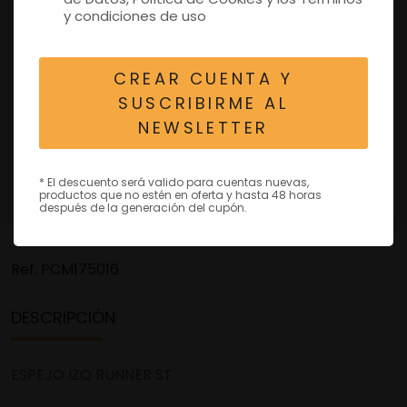
y condiciones de uso
CREAR CUENTA Y
SUSCRIBIRME AL
NEWSLETTER
* El descuento será valido para cuentas nuevas,
productos que no estén en oferta y hasta 48 horas
después de la generación del cupón.
Ref.
PCM175016
DESCRIPCIÓN
ESPEJO IZQ RUNNER ST