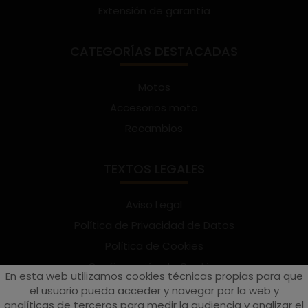
Extensión de garantía
CATEGORÍAS DESTACADAS
Motos
Accesorios moto
Recambios
TEXTOS LEGALES
Aviso Legal
Política de Privacidad de Datos
Política de Cookies
Configuración de Cookies
En esta web utilizamos cookies técnicas propias para que
Términos y condiciones de uso
el usuario pueda acceder y navegar por la web y
analíticas de terceros para medir la audiencia y analizar el
Suscríbete al Newsletter