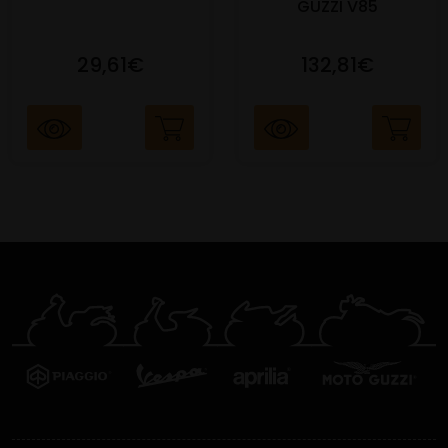
GUZZI V85
29,61€
132,81€