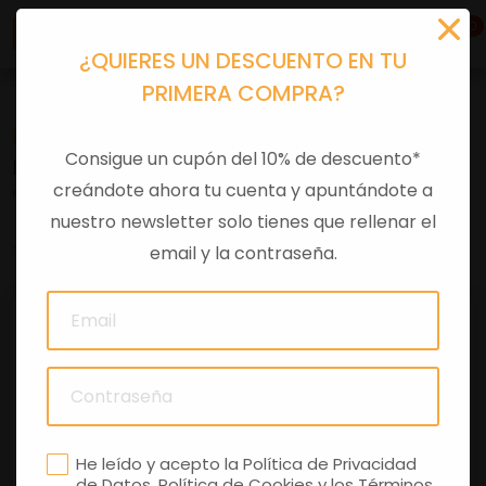
0
¿QUIERES UN DESCUENTO EN TU
PRIMERA COMPRA?
Recambios
>
Despieces
Consigue un cupón del 10% de descuento*
ESPEJO IZQ RUNNER ST
creándote ahora tu cuenta y apuntándote a
nuestro newsletter solo tienes que rellenar el
0 comentarios
email y la contraseña.
He leído y acepto la
Política de Privacidad
de Datos
,
Política de Cookies
y los
Términos