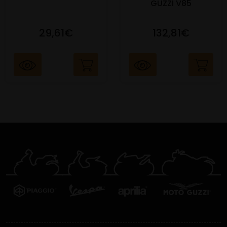
GUZZI V85
29,61€
132,81€