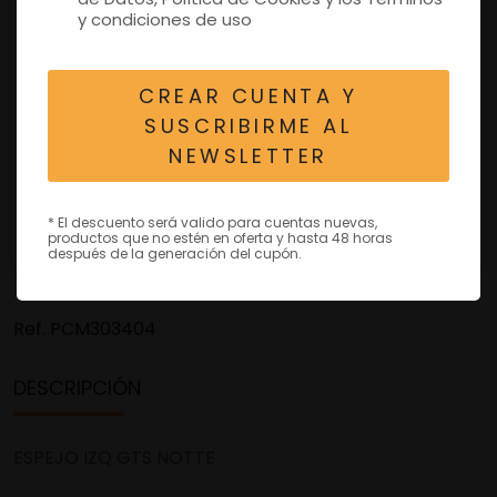
y condiciones de uso
CREAR CUENTA Y
SUSCRIBIRME AL
NEWSLETTER
* El descuento será valido para cuentas nuevas,
productos que no estén en oferta y hasta 48 horas
después de la generación del cupón.
Ref.
PCM303404
DESCRIPCIÓN
ESPEJO IZQ GTS NOTTE