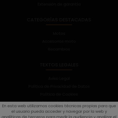
Extensión de garantía
CATEGORÍAS DESTACADAS
Motos
Accesorios moto
Recambios
TEXTOS LEGALES
Aviso Legal
Política de Privacidad de Datos
Política de Cookies
Configuración de Cookies
En esta web utilizamos cookies técnicas propias para que
Términos y condiciones de uso
el usuario pueda acceder y navegar por la web y
analíticas de terceros para medir la audiencia y analizar el
Suscríbete al Newsletter