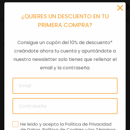
0
¿QUIERES UN DESCUENTO EN TU
PRIMERA COMPRA?
Recambios
>
Despieces
Consigue un cupón del 10% de descuento*
ESPEJO IZQ GTS NOTTE
creándote ahora tu cuenta y apuntándote a
nuestro newsletter solo tienes que rellenar el
0 comentarios
email y la contraseña.
He leído y acepto la
Política de Privacidad
de Datos
,
Política de Cookies
y los
Términos