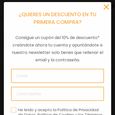
0
¿QUIERES UN DESCUENTO EN TU
PRIMERA COMPRA?
Recambios
>
Despieces
Consigue un cupón del 10% de descuento*
ESPEJO IZQ BEVERLY 300-350 E4
creándote ahora tu cuenta y apuntándote a
nuestro newsletter solo tienes que rellenar el
0 comentarios
email y la contraseña.
He leído y acepto la
Política de Privacidad
de Datos
,
Política de Cookies
y los
Términos