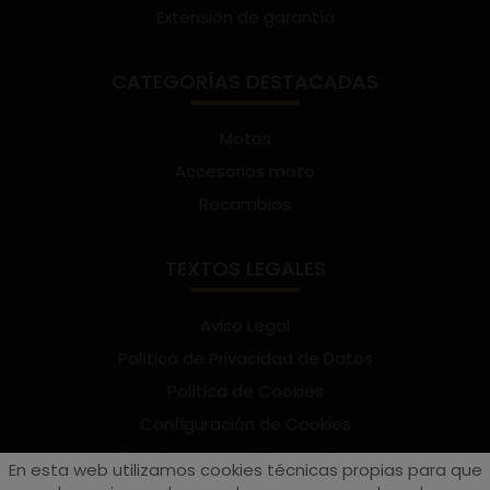
Extensión de garantía
CATEGORÍAS DESTACADAS
Motos
Accesorios moto
Recambios
TEXTOS LEGALES
Aviso Legal
Política de Privacidad de Datos
Política de Cookies
Configuración de Cookies
Términos y condiciones de uso
En esta web utilizamos cookies técnicas propias para que
Suscríbete al Newsletter