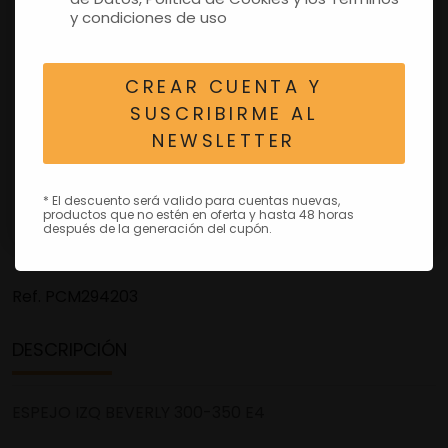
y condiciones de uso
CREAR CUENTA Y
SUSCRIBIRME AL
NEWSLETTER
* El descuento será valido para cuentas nuevas,
productos que no estén en oferta y hasta 48 horas
después de la generación del cupón.
Ref.
PCM294203
DESCRIPCIÓN
ESPEJO IZQ BEVERLY 300-350 E4