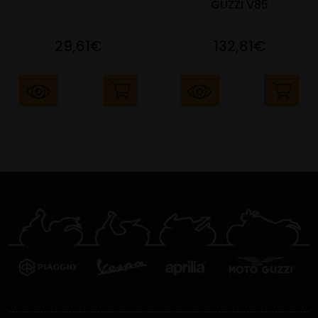
GUZZI V85
29,61€
132,81€