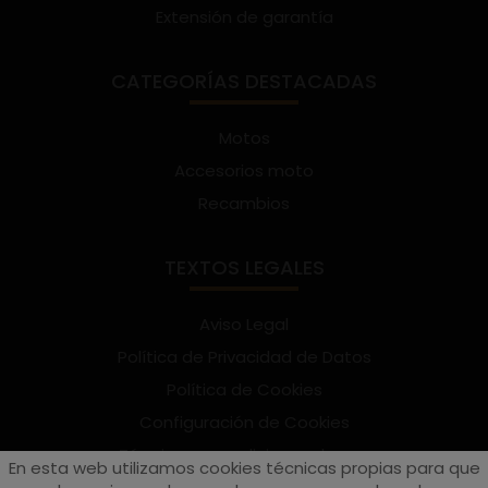
Extensión de garantía
CATEGORÍAS DESTACADAS
Motos
Accesorios moto
Recambios
TEXTOS LEGALES
Aviso Legal
Política de Privacidad de Datos
Política de Cookies
Configuración de Cookies
Términos y condiciones de uso
En esta web utilizamos cookies técnicas propias para que
Suscríbete al Newsletter