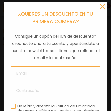
0
¿QUIERES UN DESCUENTO EN TU
PRIMERA COMPRA?
Recambios
>
Despieces
Consigue un cupón del 10% de descuento*
ESPEJO IZQ BEVERLY 2010 NEGRO
creándote ahora tu cuenta y apuntándote a
nuestro newsletter solo tienes que rellenar el
0 comentarios
email y la contraseña.
He leído y acepto la
Política de Privacidad
de Datos
,
Política de Cookies
y los
Términos