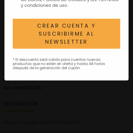
y condiciones de uso
CREAR CUENTA Y
SUSCRIBIRME AL
NEWSLETTER
* El descuento será valido para cuentas nuevas,
productos que no estén en oferta y hasta 48 horas
después de la generación del cupón.
Ref.
PCM294206
DESCRIPCIÓN
ESPEJO IZQ BEVERLY 2010 NEGRO