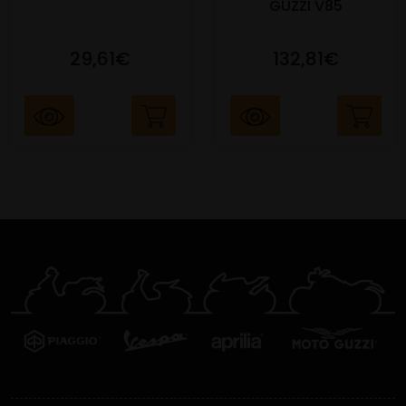
GUZZI V85
29,61€
132,81€