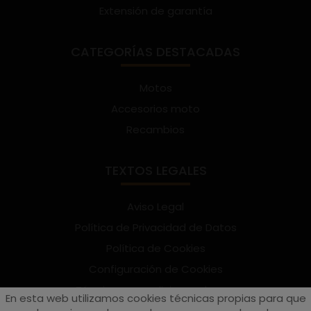
Extensión de garantía
CATEGORÍAS DESTACADAS
Motos
Accesorios moto
Recambios
TEXTOS LEGALES
Aviso Legal
Política de Privacidad de Datos
Política de Cookies
Configuración de Cookies
Términos y condiciones de uso
En esta web utilizamos cookies técnicas propias para que
Suscríbete al Newsletter