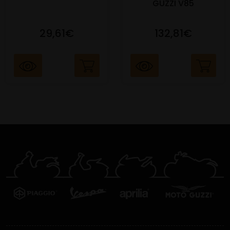
GUZZI V85
29,61€
132,81€