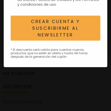
y condiciones de uso
CREAR CUENTA Y
SUSCRIBIRME AL
NEWSLETTER
* El descuento será valido para cuentas nuevas,
productos que no estén en oferta y hasta 48 horas
después de la generación del cupón.
Ref.
PCM073428
DESCRIPCIÓN
ESPEJO DCH GTS E4