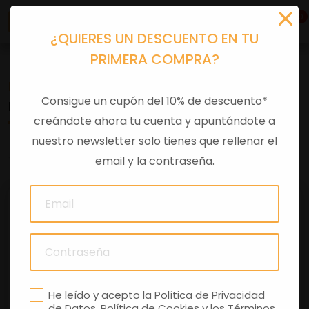
0
¿QUIERES UN DESCUENTO EN TU
PRIMERA COMPRA?
Recambios
>
Despieces
Consigue un cupón del 10% de descuento*
ESPEJO DCH GTS E4
creándote ahora tu cuenta y apuntándote a
nuestro newsletter solo tienes que rellenar el
0 comentarios
email y la contraseña.
He leído y acepto la
Política de Privacidad
de Datos
,
Política de Cookies
y los
Términos