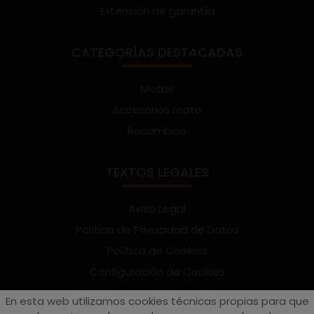
Extensión de garantía
CATEGORÍAS DESTACADAS
Motos
Accesorios moto
Recambios
TEXTOS LEGALES
Aviso Legal
Política de Privacidad de Datos
Política de Cookies
Configuración de Cookies
Términos y condiciones de uso
En esta web utilizamos cookies técnicas propias para que
Suscríbete al Newsletter