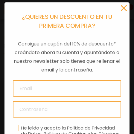
0
¿QUIERES UN DESCUENTO EN TU
PRIMERA COMPRA?
Recambios
>
Despieces
Consigue un cupón del 10% de descuento*
ESPARRAGO CILINDRO
creándote ahora tu cuenta y apuntándote a
nuestro newsletter solo tienes que rellenar el
0 comentarios
email y la contraseña.
He leído y acepto la
Política de Privacidad
de Datos
,
Política de Cookies
y los
Términos