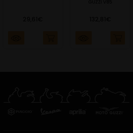
GUZZI V85
29,61€
132,81€