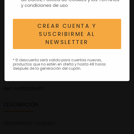
y condiciones de uso
CREAR CUENTA Y
SUSCRIBIRME AL
NEWSLETTER
* El descuento será valido para cuentas nuevas,
productos que no estén en oferta y hasta 48 horas
después de la generación del cupón.
Ref.
PAP8206493
DESCRIPCIÓN
ESPARRAGO CILINDRO