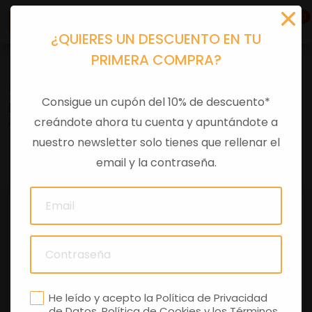
0
¿QUIERES UN DESCUENTO EN TU
PRIMERA COMPRA?
Recambios
>
Despieces
Consigue un cupón del 10% de descuento*
EMBELLECEDOR DCH FRONTAL X8
creándote ahora tu cuenta y apuntándote a
nuestro newsletter solo tienes que rellenar el
0 comentarios
email y la contraseña.
He leído y acepto la
Política de Privacidad
de Datos
,
Política de Cookies
y los
Términos