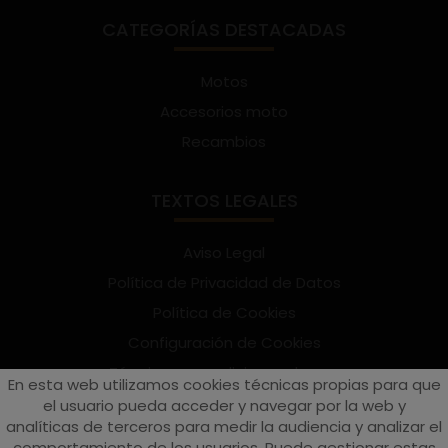
CATEGORÍAS DESTACADAS
Motos
Accesorios moto
Recambios
TEXTOS LEGALES
Aviso Legal
Política de Privacidad de Datos
Política de Cookies
Configuración de Cookies
Términos y condiciones de uso
En esta web utilizamos cookies técnicas propias para que
Suscríbete al Newsletter
el usuario pueda acceder y navegar por la web y
analíticas de terceros para medir la audiencia y analizar el
comportamiento de los usuarios. Puede gestionar estas