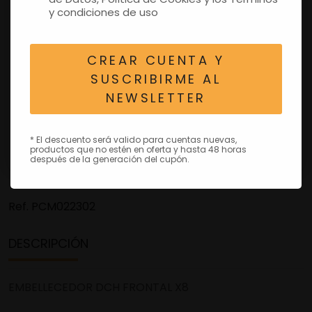
y condiciones de uso
CREAR CUENTA Y
SUSCRIBIRME AL
NEWSLETTER
* El descuento será valido para cuentas nuevas,
productos que no estén en oferta y hasta 48 horas
después de la generación del cupón.
Ref.
PCM022302
DESCRIPCIÓN
EMBELLECEDOR DCH FRONTAL X8