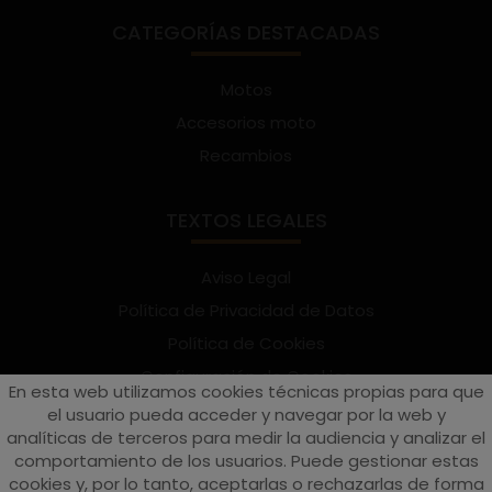
CATEGORÍAS DESTACADAS
Motos
Accesorios moto
Recambios
TEXTOS LEGALES
Aviso Legal
Política de Privacidad de Datos
Política de Cookies
Configuración de Cookies
En esta web utilizamos cookies técnicas propias para que
Términos y condiciones de uso
el usuario pueda acceder y navegar por la web y
analíticas de terceros para medir la audiencia y analizar el
Suscríbete al Newsletter
comportamiento de los usuarios. Puede gestionar estas
cookies y, por lo tanto, aceptarlas o rechazarlas de forma