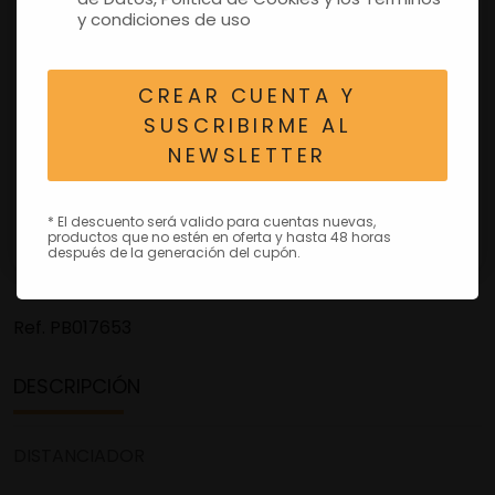
y condiciones de uso
CREAR CUENTA Y
SUSCRIBIRME AL
NEWSLETTER
* El descuento será valido para cuentas nuevas,
productos que no estén en oferta y hasta 48 horas
después de la generación del cupón.
Ref.
PB017653
DESCRIPCIÓN
DISTANCIADOR