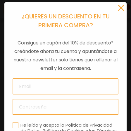
0
¿QUIERES UN DESCUENTO EN TU
PRIMERA COMPRA?
Recambios
>
Despieces
Consigue un cupón del 10% de descuento*
DISTANCIADOR
creándote ahora tu cuenta y apuntándote a
nuestro newsletter solo tienes que rellenar el
0 comentarios
email y la contraseña.
He leído y acepto la
Política de Privacidad
de Datos
,
Política de Cookies
y los
Términos