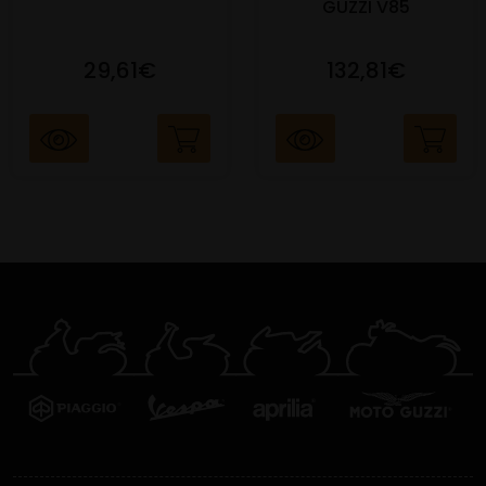
GUZZI V85
29,61€
132,81€