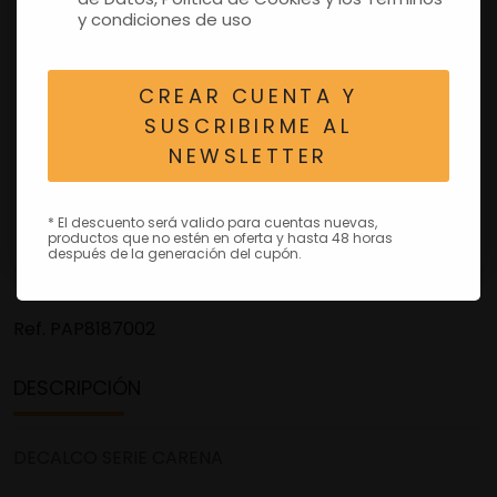
y condiciones de uso
CREAR CUENTA Y
SUSCRIBIRME AL
NEWSLETTER
* El descuento será valido para cuentas nuevas,
productos que no estén en oferta y hasta 48 horas
después de la generación del cupón.
Ref.
PAP8187002
DESCRIPCIÓN
DECALCO SERIE CARENA