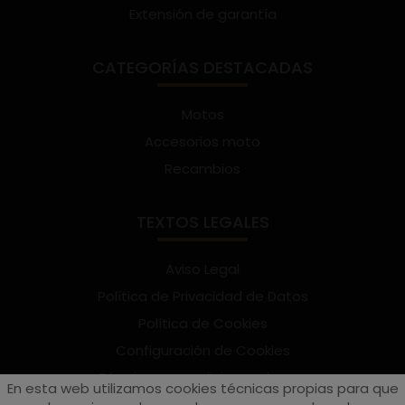
Extensión de garantía
CATEGORÍAS DESTACADAS
Motos
Accesorios moto
Recambios
TEXTOS LEGALES
Aviso Legal
Política de Privacidad de Datos
Política de Cookies
Configuración de Cookies
Términos y condiciones de uso
En esta web utilizamos cookies técnicas propias para que
Suscríbete al Newsletter