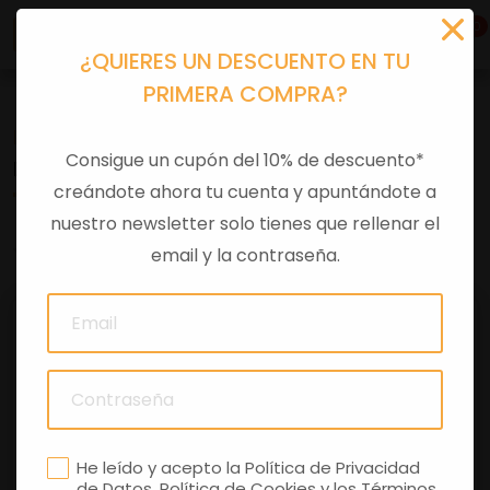
0
¿QUIERES UN DESCUENTO EN TU
PRIMERA COMPRA?
Recambios
>
Despieces
Consigue un cupón del 10% de descuento*
DECALCO SERIE CARENA
creándote ahora tu cuenta y apuntándote a
nuestro newsletter solo tienes que rellenar el
0 comentarios
email y la contraseña.
He leído y acepto la
Política de Privacidad
de Datos
,
Política de Cookies
y los
Términos