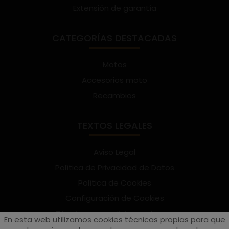
Extensión de garantía
CATEGORÍAS DESTACADAS
Motos
Accesorios moto
Recambios
TEXTOS LEGALES
Aviso Legal
Política de Privacidad de Datos
Política de Cookies
Configuración de Cookies
Términos y condiciones de uso
En esta web utilizamos cookies técnicas propias para que
Suscríbete al Newsletter