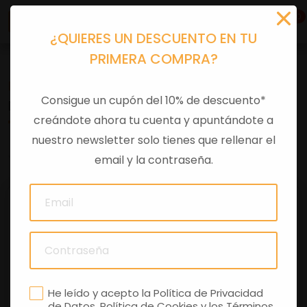
0
¿QUIERES UN DESCUENTO EN TU
PRIMERA COMPRA?
Recambios
>
Despieces
Consigue un cupón del 10% de descuento*
DADO ESAGONALE FLANG.M6
creándote ahora tu cuenta y apuntándote a
nuestro newsletter solo tienes que rellenar el
0 comentarios
email y la contraseña.
He leído y acepto la
Política de Privacidad
de Datos
,
Política de Cookies
y los
Términos