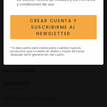
y condiciones de uso
CREAR CUENTA Y
SUSCRIBIRME AL
NEWSLETTER
* El descuento será valido para cuentas nuevas,
productos que no estén en oferta y hasta 48 horas
después de la generación del cupón.
Ref.
PAP8150506
DESCRIPCIÓN
DADO ESAGONALE FLANG.M6