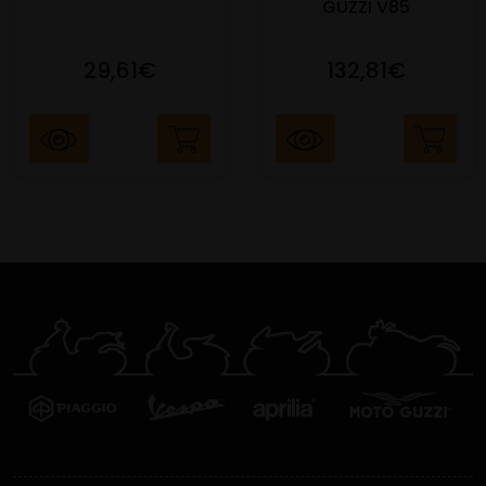
GUZZI V85
29,61€
132,81€