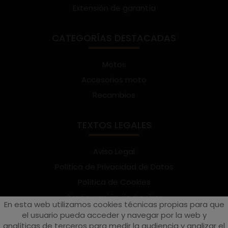
Extensión de garantía
CATEGORÍAS DESTACADAS
Motos
Accesorios moto
Recambios
TEXTOS LEGALES
Aviso Legal
Política de Privacidad de Datos
Política de Cookies
Configuración de Cookies
En esta web utilizamos cookies técnicas propias para que
Términos y condiciones de uso
el usuario pueda acceder y navegar por la web y
analíticas de terceros para medir la audiencia y analizar el
Suscríbete al Newsletter