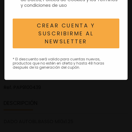
y condiciones de uso
CREAR CUENTA Y
SUSCRIBIRME AL
NEWSLETTER
* El descuento será valido para cuentas nuevas,
productos que no estén en oferta y hasta 48 horas
después de la generación del cupón.
Ref.
PAP9100439
DESCRIPCIÓN
DADO AUTOBL.BASSO M10x1.25