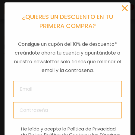
0
¿QUIERES UN DESCUENTO EN TU
PRIMERA COMPRA?
Recambios
>
Despieces
Consigue un cupón del 10% de descuento*
DADO AUTOBL.BASSO M10X1.25
creándote ahora tu cuenta y apuntándote a
nuestro newsletter solo tienes que rellenar el
0 comentarios
email y la contraseña.
He leído y acepto la
Política de Privacidad
de Datos
,
Política de Cookies
y los
Términos