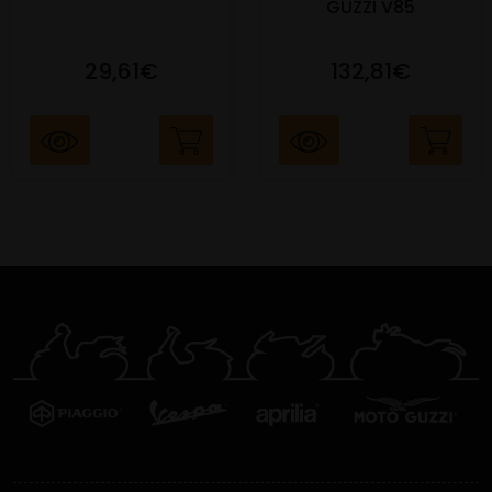
GUZZI V85
29,61€
132,81€