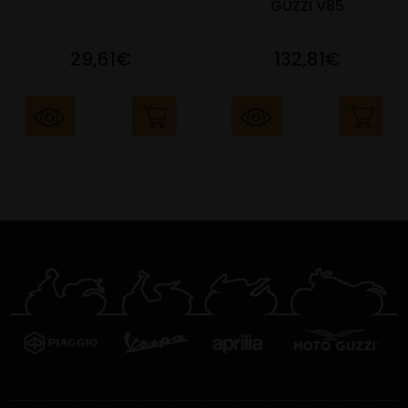
GUZZI V85
29,61€
132,81€