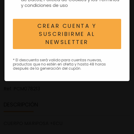
y condiciones de uso
CREAR CUENTA Y
SUSCRIBIRME AL
NEWSLETTER
* El descuento será valido para cuentas nuevas,
productos que no estén en oferta y hasta 48 horas
después de la generación del cupón.
Ref.
PCM078213
DESCRIPCIÓN
CUERPO MARIPOSA +ECU