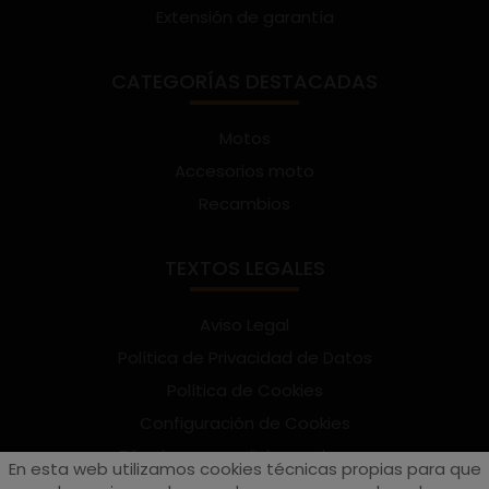
Extensión de garantía
CATEGORÍAS DESTACADAS
Motos
Accesorios moto
Recambios
TEXTOS LEGALES
Aviso Legal
Política de Privacidad de Datos
Política de Cookies
Configuración de Cookies
Términos y condiciones de uso
En esta web utilizamos cookies técnicas propias para que
Suscríbete al Newsletter