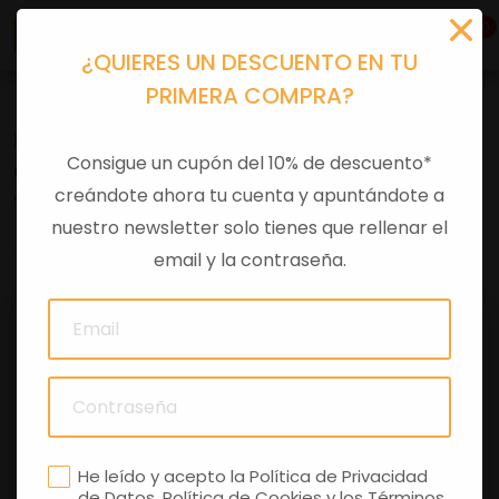
0
¿QUIERES UN DESCUENTO EN TU
PRIMERA COMPRA?
Recambios
>
Despieces
Consigue un cupón del 10% de descuento*
CUERPO MARIPOSA +ECU
creándote ahora tu cuenta y apuntándote a
nuestro newsletter solo tienes que rellenar el
0 comentarios
email y la contraseña.
He leído y acepto la
Política de Privacidad
de Datos
,
Política de Cookies
y los
Términos