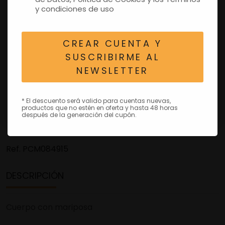
y condiciones de uso
CREAR CUENTA Y
SUSCRIBIRME AL
NEWSLETTER
* El descuento será valido para cuentas nuevas,
productos que no estén en oferta y hasta 48 horas
después de la generación del cupón.
Ref.
PCM084915
DESCRIPCIÓN
Cuerpo con mariposa