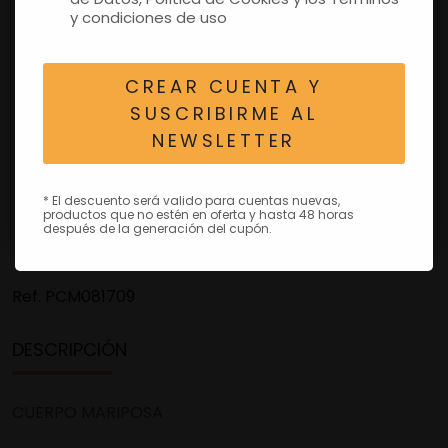
y condiciones de uso
CREAR CUENTA Y
SUSCRIBIRME AL
NEWSLETTER
* El descuento será valido para cuentas nuevas,
productos que no estén en oferta y hasta 48 horas
después de la generación del cupón.
Ref.
PCM081709
DESCRIPCIÓN
CUERPO MARIPOSA