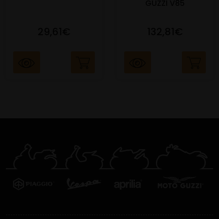
GUZZI V85
29,61€
132,81€