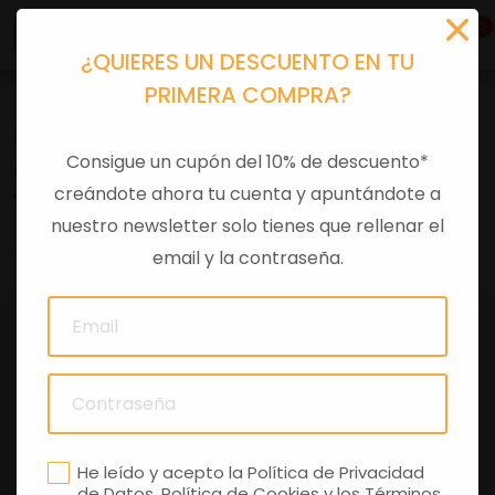
0
¿QUIERES UN DESCUENTO EN TU
PRIMERA COMPRA?
Recambios
>
Despieces
Consigue un cupón del 10% de descuento*
CUERPO MARIPOSA
creándote ahora tu cuenta y apuntándote a
nuestro newsletter solo tienes que rellenar el
0 comentarios
email y la contraseña.
He leído y acepto la
Política de Privacidad
de Datos
,
Política de Cookies
y los
Términos