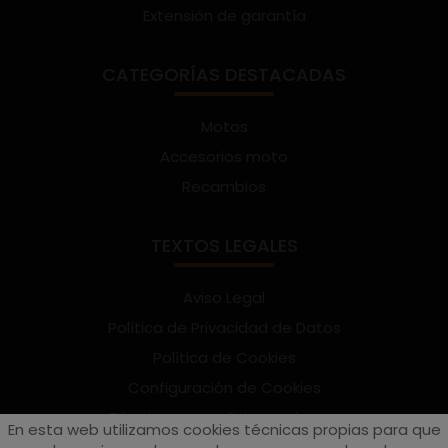
Extensión de garantía
CATEGORÍAS DESTACADAS
Motos
Accesorios moto
Recambios
TEXTOS LEGALES
Aviso Legal
Política de Privacidad de Datos
Política de Cookies
Configuración de Cookies
Términos y condiciones de uso
En esta web utilizamos cookies técnicas propias para que
Suscríbete al Newsletter