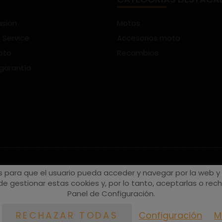
asión
Motos
 Service
Accesorios moto
oto
Recambios
 garantía
s para que el usuario pueda acceder y navegar por la web y a
e gestionar estas cookies y, por lo tanto, aceptarlas o recha
Panel de Configuración.
Configuración
M
RECHAZAR TODAS