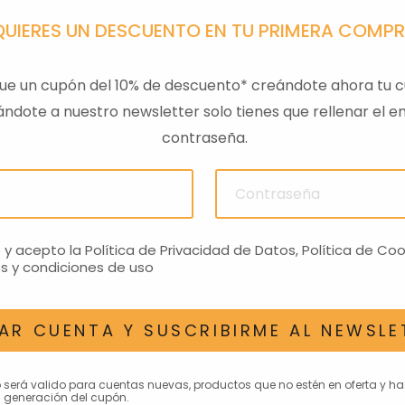
QUIERES UN DESCUENTO EN TU PRIMERA COMP
ue un cupón del 10% de descuento* creándote ahora tu c
ndote a nuestro newsletter solo tienes que rellenar el em
contraseña.
ULAS
SENSOR PRESION
LLAVE
ACEITEROMO
24,28€
o y acepto la
Política de Privacidad de Datos
,
Política de Coo
s y condiciones de uso
AR CUENTA Y SUSCRIBIRME AL NEWSLE
AN INTERESAR
o será valido para cuentas nuevas, productos que no estén en oferta y h
 generación del cupón.