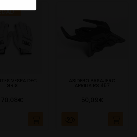
EDAD
TES VESPA DEC
ASIDERO PASAJERO
GRIS
APRILIA RS 457
70,08€
50,09€