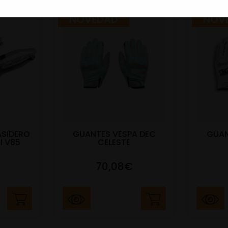
NOVEDAD
NOV
ASIDERO
GUANTES VESPA DEC
GUAN
I V85
CELESTE
70,08€