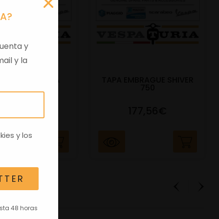
RA?
uenta y
ail y la
 VIRGEN APRILIA
TAPA EMBRAGUE SHIVER
C/TRANSPO
750
82,96€
177,56€
kies
y los
TTER
asta 48 horas