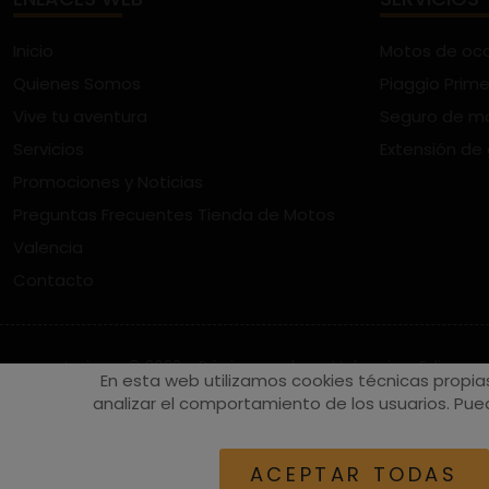
Inicio
Motos de oc
Quienes Somos
Piaggio Prime
Vive tu aventura
Seguro de m
Servicios
Extensión de
Promociones y Noticias
Preguntas Frecuentes Tienda de Motos
Valencia
Contacto
vespaturia.es
© 2022 - Páginas web en Valencia -
Edina
En esta web utilizamos cookies técnicas propia
analizar el comportamiento de los usuarios. Pued
ACEPTAR TODAS