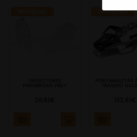
NOVEDAD
NOVEDAD
DEFLECTORES
PORTAMALETAS 
PARABRISAS V85+
TRASERO GUZZ
29,61€
132,81€