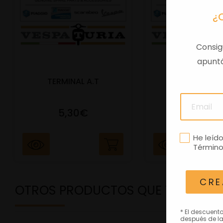
¿
Consig
apuntá
TERMINAL A.T
PORTAMATRIC
5,30€
41,47€
He leíd
Término
CRE
OTROS PRODUCTOS QUE TE PODRÍ
* El descuent
después de la