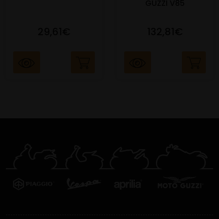
GUZZI V85
29,61€
132,81€