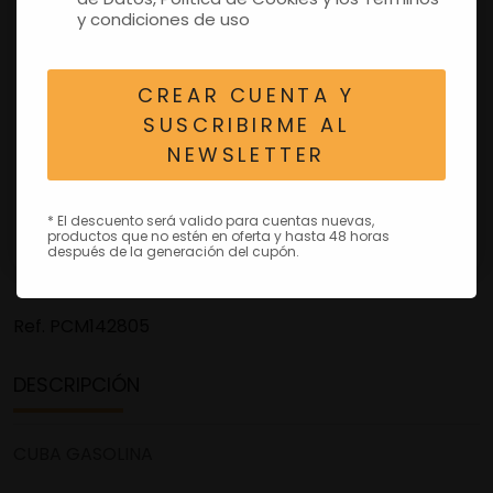
y condiciones de uso
CREAR CUENTA Y
SUSCRIBIRME AL
NEWSLETTER
* El descuento será valido para cuentas nuevas,
productos que no estén en oferta y hasta 48 horas
después de la generación del cupón.
Ref.
PCM142805
DESCRIPCIÓN
CUBA GASOLINA