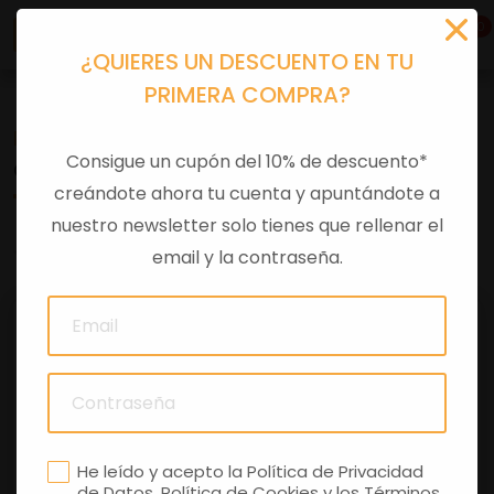
0
¿QUIERES UN DESCUENTO EN TU
PRIMERA COMPRA?
Recambios
>
Despieces
Consigue un cupón del 10% de descuento*
CUBA GASOLINA
creándote ahora tu cuenta y apuntándote a
nuestro newsletter solo tienes que rellenar el
0 comentarios
email y la contraseña.
He leído y acepto la
Política de Privacidad
de Datos
,
Política de Cookies
y los
Términos