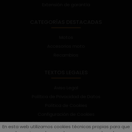
Extensión de garantía
CATEGORÍAS DESTACADAS
Motos
Accesorios moto
Recambios
TEXTOS LEGALES
Aviso Legal
Política de Privacidad de Datos
Política de Cookies
Configuración de Cookies
Términos y condiciones de uso
En esta web utilizamos cookies técnicas propias para que
Suscríbete al Newsletter