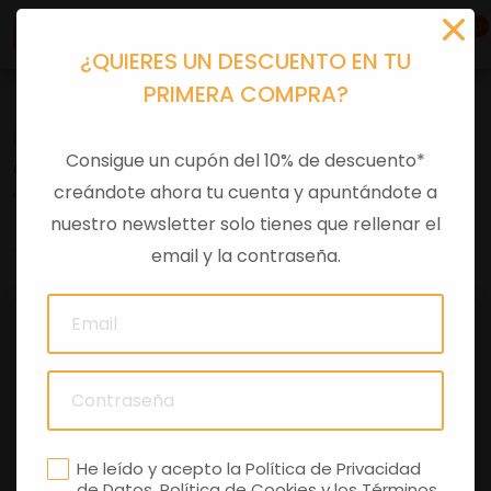
0
¿QUIERES UN DESCUENTO EN TU
PRIMERA COMPRA?
Recambios
>
Despieces
Consigue un cupón del 10% de descuento*
CRISTAL INTERMITENTE TRA
creándote ahora tu cuenta y apuntándote a
nuestro newsletter solo tienes que rellenar el
0 comentarios
email y la contraseña.
He leído y acepto la
Política de Privacidad
de Datos
,
Política de Cookies
y los
Términos