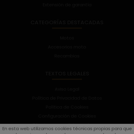
Extensión de garantía
CATEGORÍAS DESTACADAS
Motos
Accesorios moto
Recambios
TEXTOS LEGALES
Aviso Legal
Política de Privacidad de Datos
Política de Cookies
Configuración de Cookies
Términos y condiciones de uso
En esta web utilizamos cookies técnicas propias para que
Suscríbete al Newsletter