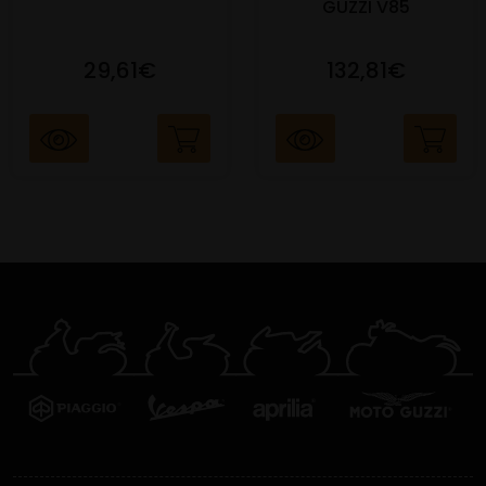
GUZZI V85
29,61€
132,81€