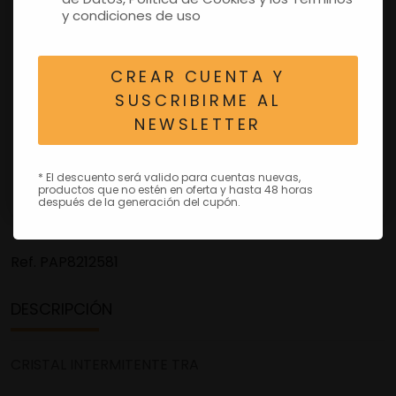
y condiciones de uso
CREAR CUENTA Y
SUSCRIBIRME AL
NEWSLETTER
* El descuento será valido para cuentas nuevas,
productos que no estén en oferta y hasta 48 horas
después de la generación del cupón.
Ref.
PAP8212581
DESCRIPCIÓN
CRISTAL INTERMITENTE TRA