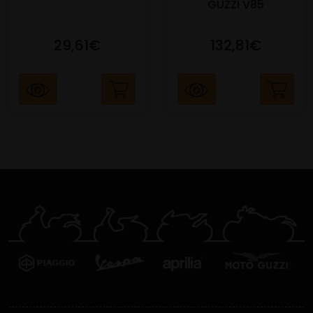
GUZZI V85
29,61€
132,81€