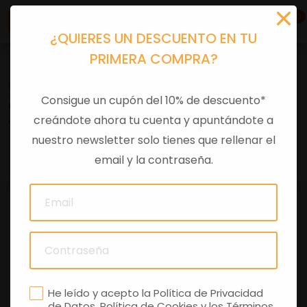
0
¿QUIERES UN DESCUENTO EN TU
PRIMERA COMPRA?
Recambios
>
Despieces
Consigue un cupón del 10% de descuento*
CRISTAL INTERMI GRISO GU067537
creándote ahora tu cuenta y apuntándote a
nuestro newsletter solo tienes que rellenar el
0 comentarios
email y la contraseña.
He leído y acepto la
Política de Privacidad
de Datos
,
Política de Cookies
y los
Términos