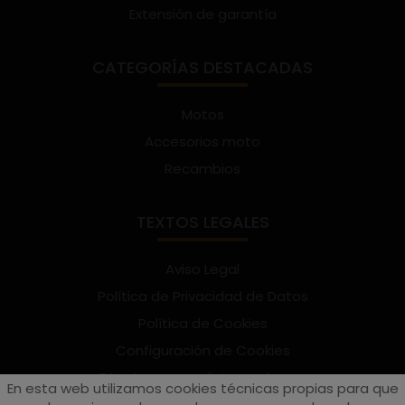
Extensión de garantía
CATEGORÍAS DESTACADAS
Motos
Accesorios moto
Recambios
TEXTOS LEGALES
Aviso Legal
Política de Privacidad de Datos
Política de Cookies
Configuración de Cookies
Términos y condiciones de uso
En esta web utilizamos cookies técnicas propias para que
Suscríbete al Newsletter